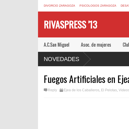
DIVORCIO ZARAGOZA
PSICOLOGOS ZARAGOZA
DESA
RIVASPRESS '13
A.C.San Miguel
Asoc. de mujeres
Clu
SCAPE ROOM DE MUCHO MIEDO EN
NOVEDADES
Fuegos Artificiales en Eje
Reply
Ejea de los Caballeros
,
El Pelotas
,
Video