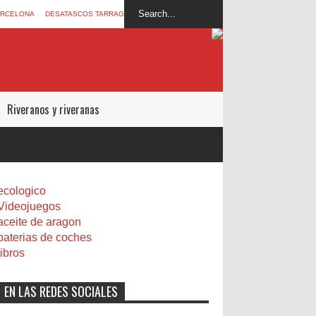
ARCELONA
DESATASCOS TARRAGONA
Riveranos y riveranas
ecologico
Videojuegos
aceite de aragon
baterias de coches
libros
EN LAS REDES SOCIALES