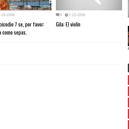
7-29-2008
0
7-25-2008
icodio 7 se, por favor:
Gila: El violín
a como sepas.