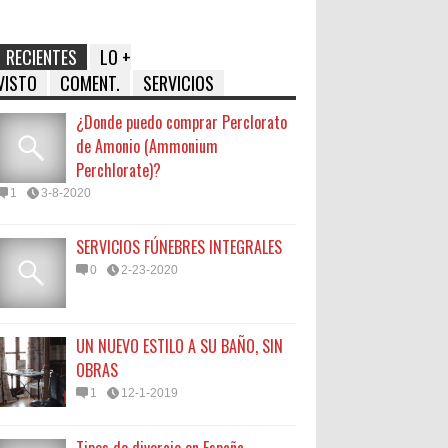
RECIENTES
LO +
VISTO
COMENT.
SERVICIOS
¿Donde puedo comprar Perclorato
de Amonio (Ammonium
Perchlorate)?
1
3-8-2020
SERVICIOS FÚNEBRES INTEGRALES
0
2-23-2020
UN NUEVO ESTILO A SU BAÑO, SIN
OBRAS
1
12-1-2019
Tipos de divorcio en España