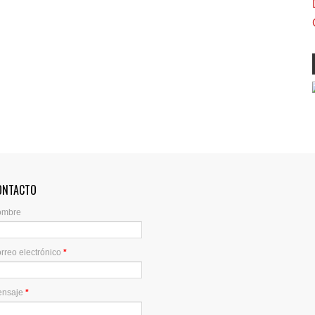
ONTACTO
ombre
rreo electrónico
*
ensaje
*