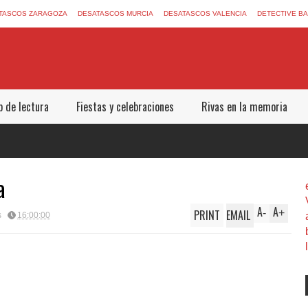
TASCOS ZARAGOZA
DESATASCOS MURCIA
DESATASCOS VALENCIA
DETECTIVE B
b de lectura
Fiestas y celebraciones
Rivas en la memoria
a
A
A
PRINT
EMAIL
-
+
s
16:00:00