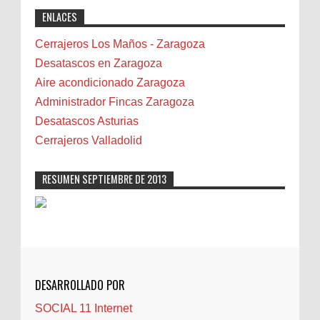
exactly why I rely on [Your Company Name] for
Benidorm
ENLACES
professional solutions. Highly recommended!"
Bicicletas
Bilbao
Cerrajeros Los Maños - Zaragoza
Biota
Desatascos en Zaragoza
Camareta
Aire acondicionado Zaragoza
Cáncer
Administrador Fincas Zaragoza
Carmela Sauras
Desatascos Asturias
Carnavales
Cerrajeros Valladolid
Carpinteros
Castellón
RESUMEN SEPTIEMBRE DE 2013
Cerrajeros
Cerramientos
Cinco Villas
Club de lectura
CNAM
DESARROLLADO POR
Cocinas
SOCIAL 11 Internet
Comentarios de la afición