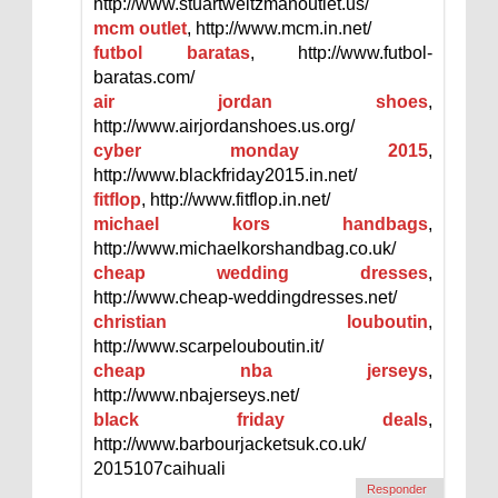
http://www.stuartweitzmanoutlet.us/
mcm outlet
, http://www.mcm.in.net/
futbol baratas
, http://www.futbol-
baratas.com/
air jordan shoes
,
http://www.airjordanshoes.us.org/
cyber monday 2015
,
http://www.blackfriday2015.in.net/
fitflop
, http://www.fitflop.in.net/
michael kors handbags
,
http://www.michaelkorshandbag.co.uk/
cheap wedding dresses
,
http://www.cheap-weddingdresses.net/
christian louboutin
,
http://www.scarpelouboutin.it/
cheap nba jerseys
,
http://www.nbajerseys.net/
black friday deals
,
http://www.barbourjacketsuk.co.uk/
2015107caihuali
Responder