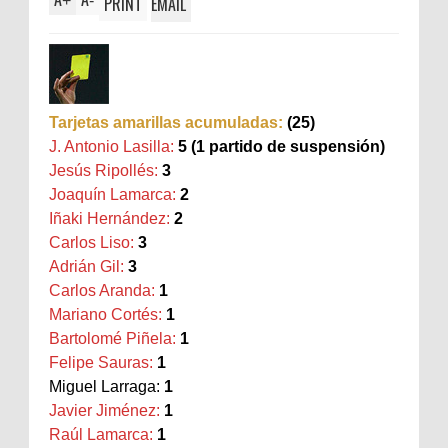
+
-
PRINT
EMAIL
Tarjetas amarillas acumuladas:
(25)
J. Antonio Lasilla:
5 (1 partido de suspensión)
Jesús Ripollés:
3
Joaquín Lamarca:
2
Iñaki Hernández:
2
Carlos Liso:
3
Adrián Gil:
3
Carlos Aranda:
1
Mariano Cortés:
1
Bartolomé Piñela:
1
Felipe Sauras:
1
Miguel Larraga:
1
Javier Jiménez:
1
Raúl Lamarca:
1