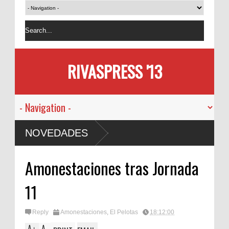
RIVASPRESS '13
NOVEDADES
Amonestaciones tras Jornada
11
Reply
Amonestaciones
,
El Pelotas
18:12:00
A
A