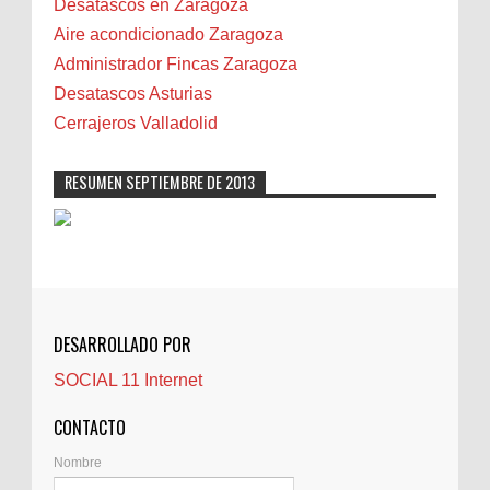
Desatascos en Zaragoza
Camareta
Aire acondicionado Zaragoza
Cáncer
Administrador Fincas Zaragoza
Carmela Sauras
Desatascos Asturias
Carnavales
Cerrajeros Valladolid
Carpinteros
Castellón
RESUMEN SEPTIEMBRE DE 2013
Cerrajeros
Cerramientos
Cinco Villas
Club de lectura
CNAM
DESARROLLADO POR
Cocinas
SOCIAL 11 Internet
Comentarios de la afición
Conil
CONTACTO
Controller Zaragoza
Nombre
Córdoba