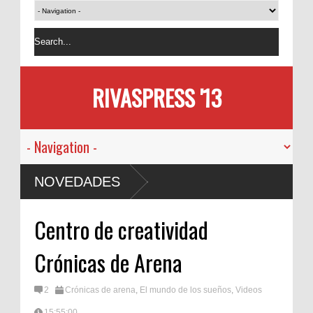
RIVASPRESS '13
NOVEDADES
Centro de creatividad
Crónicas de Arena
2
Crónicas de arena
,
El mundo de los sueños
,
Videos
15:55:00