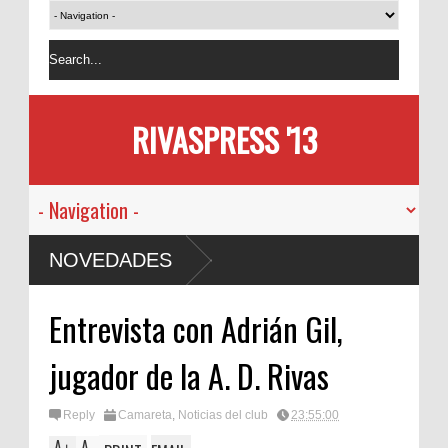
RIVASPRESS '13
NOVEDADES
Entrevista con Adrián Gil,
jugador de la A. D. Rivas
Reply
Camareta
,
Noticias del club
23:55:00
A
A