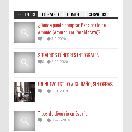
RECIENTES
LO + VISTO
COMENT.
SERVICIOS
¿Donde puedo comprar Perclorato de
Amonio (Ammonium Perchlorate)?
1
3-8-2020
SERVICIOS FÚNEBRES INTEGRALES
0
2-23-2020
UN NUEVO ESTILO A SU BAÑO, SIN OBRAS
1
12-1-2019
Tipos de divorcio en España
1
10-22-2019