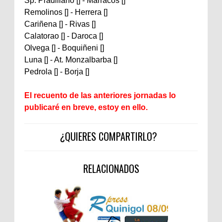
Sp. Pradillano [] - Marracos []
Remolinos [] - Herrera []
Cariñena [] - Rivas []
Calatorao [] - Daroca []
Olvega [] - Boquiñeni []
Luna [] - At. Monzalbarba []
Pedrola [] - Borja []
El recuento de las anteriores jornadas lo
publicaré en breve, estoy en ello.
¿QUIERES COMPARTIRLO?
RELACIONADOS