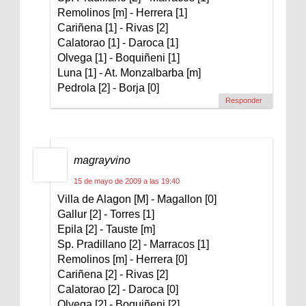
Remolinos [m] - Herrera [1]
Cariñena [1] - Rivas [2]
Calatorao [1] - Daroca [1]
Olvega [1] - Boquiñeni [1]
Luna [1] - At. Monzalbarba [m]
Pedrola [2] - Borja [0]
Responder
magrayvino
15 de mayo de 2009 a las 19:40
Villa de Alagon [M] - Magallon [0]
Gallur [2] - Torres [1]
Epila [2] - Tauste [m]
Sp. Pradillano [2] - Marracos [1]
Remolinos [m] - Herrera [0]
Cariñena [2] - Rivas [2]
Calatorao [2] - Daroca [0]
Olvega [2] - Boquiñeni [2]