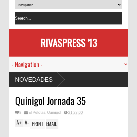
RIVASPRESS '13
NOVEDADES
Quinigol Jornada 35
8
El Pelotas
,
Quinigol
21:23:00
A
A
+
-
PRINT
EMAIL