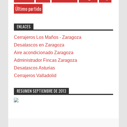
Belenes
8-27-2025
Último partido
Benalmádena
"Great post! Resources like this are
exactly why I rely on [Your Company Name] for
Benidorm
ENLACES
professional solutions. Highly recommended!"
Bicicletas
Bilbao
Cerrajeros Los Maños - Zaragoza
Biota
Desatascos en Zaragoza
Camareta
Aire acondicionado Zaragoza
Cáncer
Administrador Fincas Zaragoza
Carmela Sauras
Desatascos Asturias
Carnavales
Cerrajeros Valladolid
Carpinteros
Castellón
RESUMEN SEPTIEMBRE DE 2013
Cerrajeros
Cerramientos
Cinco Villas
Club de lectura