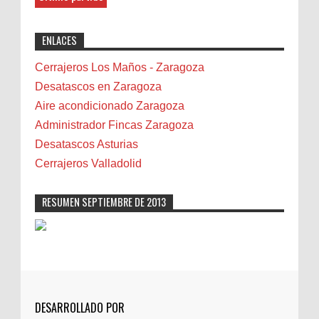
Benalmádena
"Great post! Resources like this are
exactly why I rely on [Your Company Name] for
Benidorm
ENLACES
professional solutions. Highly recommended!"
Bicicletas
Bilbao
Cerrajeros Los Maños - Zaragoza
Biota
Desatascos en Zaragoza
Camareta
Aire acondicionado Zaragoza
Cáncer
Administrador Fincas Zaragoza
Carmela Sauras
Desatascos Asturias
Carnavales
Cerrajeros Valladolid
Carpinteros
Castellón
RESUMEN SEPTIEMBRE DE 2013
Cerrajeros
Cerramientos
Cinco Villas
Club de lectura
CNAM
DESARROLLADO POR
Cocinas