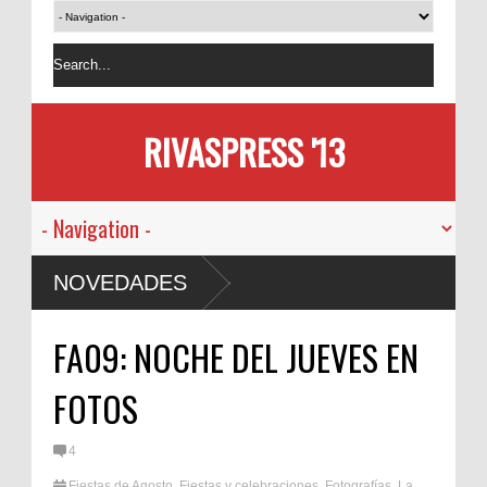
RIVASPRESS '13
NOVEDADES
FA09: NOCHE DEL JUEVES EN
FOTOS
4
Fiestas de Agosto
,
Fiestas y celebraciones
,
Fotografías
,
La