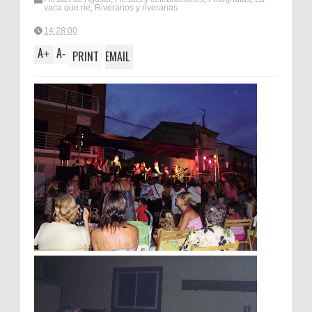
vaca que ríe
,
Riveranos y riveranas
14:28:00
A
A
+
-
PRINT
EMAIL