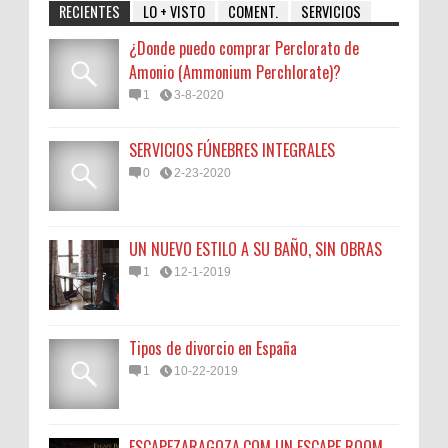
RECIENTES
LO + VISTO
COMENT.
SERVICIOS
¿Donde puedo comprar Perclorato de
Amonio (Ammonium Perchlorate)?
1
3-8-2020
SERVICIOS FÚNEBRES INTEGRALES
0
2-23-2020
UN NUEVO ESTILO A SU BAÑO, SIN OBRAS
1
12-1-2019
Tipos de divorcio en España
1
10-22-2019
ESCAPEZARAGOZA.COM UN ESCAPE ROOM