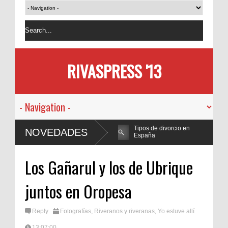
RIVASPRESS '13
O ESTILO A SU BAÑO, SIN
Tipos de divorcio en
NOVEDADES
España
Los Gañarul y los de Ubrique
juntos en Oropesa
Reply
Fotografías
,
Riveranos y riveranas
,
Yo estuve allí
13:07:00