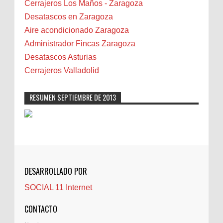
Bilbao
Cerrajeros Los Maños - Zaragoza
Biota
Desatascos en Zaragoza
Camareta
Aire acondicionado Zaragoza
Cáncer
Administrador Fincas Zaragoza
Carmela Sauras
Desatascos Asturias
Carnavales
Cerrajeros Valladolid
Carpinteros
Castellón
RESUMEN SEPTIEMBRE DE 2013
Cerrajeros
Cerramientos
Cinco Villas
Club de lectura
CNAM
DESARROLLADO POR
Cocinas
SOCIAL 11 Internet
Comentarios de la afición
Conil
CONTACTO
Controller Zaragoza