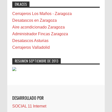
ENLACES
professional solutions. Highly recommended!"
Bicicletas
Bilbao
Cerrajeros Los Maños - Zaragoza
Biota
Desatascos en Zaragoza
Camareta
Aire acondicionado Zaragoza
Cáncer
Administrador Fincas Zaragoza
Carmela Sauras
Desatascos Asturias
Carnavales
Cerrajeros Valladolid
Carpinteros
Castellón
RESUMEN SEPTIEMBRE DE 2013
Cerrajeros
Cerramientos
Cinco Villas
Club de lectura
CNAM
DESARROLLADO POR
Cocinas
SOCIAL 11 Internet
Comentarios de la afición