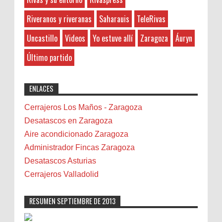
بالقطيف شركة مكافحة حشرات بالدمامشركة تنظيف
Divorcio Madrid Herencias y Testamentos en Madrid
Ayto. de Ejea de los Caballeros
مجالس بالخبر
Riveranos y riveranas
Saharauis
TeleRivas
Divorcio Almería Divorcio Gra...
Banda de Rivas
Uncastillo
Videos
Yo estuve allí
Zaragoza
Áuryn
Barcelona
Photo Retouching LTD
:
Belenes
8-27-2025
Último partido
Benalmádena
"Great post! Resources like this are
exactly why I rely on [Your Company Name] for
Benidorm
ENLACES
professional solutions. Highly recommended!"
Bicicletas
Bilbao
Cerrajeros Los Maños - Zaragoza
Biota
Desatascos en Zaragoza
Camareta
Aire acondicionado Zaragoza
Cáncer
Administrador Fincas Zaragoza
Carmela Sauras
Desatascos Asturias
Carnavales
Cerrajeros Valladolid
Carpinteros
Castellón
RESUMEN SEPTIEMBRE DE 2013
Cerrajeros