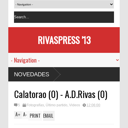
RIVASPRESS '13
NOVEDADES
Calatorao (0) - A.D.Rivas (0)
5
Fotografías
,
Último partido
,
Videos
12:06:00
A
A
+
-
PRINT
EMAIL