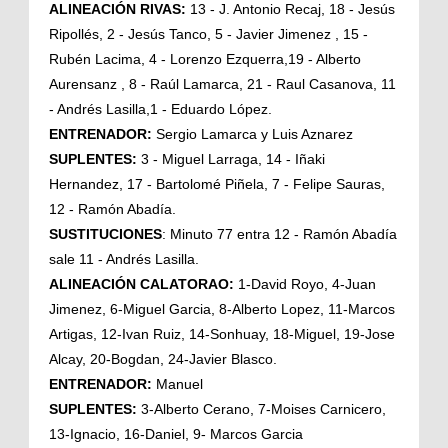
ALINEACIÓN RIVAS:
13 - J. Antonio Recaj, 18 - Jesús
Ripollés, 2 - Jesús Tanco, 5 - Javier Jimenez , 15 -
Rubén Lacima, 4 - Lorenzo Ezquerra,19 - Alberto
Aurensanz , 8 - Raúl Lamarca, 21 - Raul Casanova, 11
- Andrés Lasilla,1 - Eduardo López.
ENTRENADOR:
Sergio Lamarca y Luis Aznarez
SUPLENTES:
3 - Miguel Larraga, 14 - Iñaki
Hernandez, 17 - Bartolomé Piñela, 7 - Felipe Sauras,
12 - Ramón Abadía.
SUSTITUCIONES
: Minuto 77 entra 12 - Ramón Abadía
sale 11 - Andrés Lasilla.
ALINEACIÓN CALATORAO:
1-David Royo, 4-Juan
Jimenez, 6-Miguel Garcia, 8-Alberto Lopez, 11-Marcos
Artigas, 12-Ivan Ruiz, 14-Sonhuay, 18-Miguel, 19-Jose
Alcay, 20-Bogdan, 24-Javier Blasco.
ENTRENADOR:
Manuel
SUPLENTES:
3-Alberto Cerano, 7-Moises Carnicero,
13-Ignacio, 16-Daniel, 9- Marcos Garcia