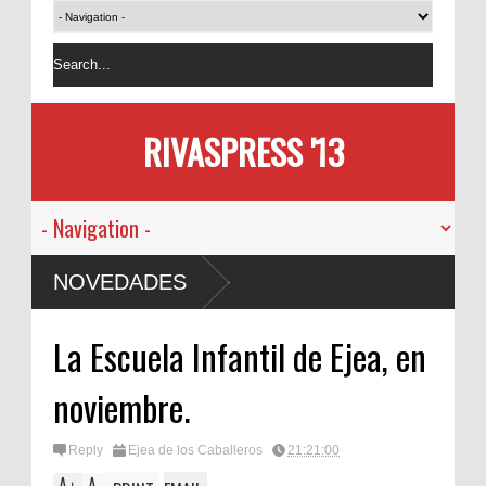
RIVASPRESS '13
NOVEDADES
La Escuela Infantil de Ejea, en
noviembre.
Reply
Ejea de los Caballeros
21:21:00
A
A