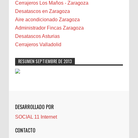
Bilbao
Cerrajeros Los Maños - Zaragoza
Biota
Desatascos en Zaragoza
Camareta
Aire acondicionado Zaragoza
Cáncer
Administrador Fincas Zaragoza
Carmela Sauras
Desatascos Asturias
Carnavales
Cerrajeros Valladolid
Carpinteros
Castellón
RESUMEN SEPTIEMBRE DE 2013
Cerrajeros
Cerramientos
Cinco Villas
Club de lectura
CNAM
DESARROLLADO POR
Cocinas
SOCIAL 11 Internet
Comentarios de la afición
Conil
CONTACTO
Controller Zaragoza