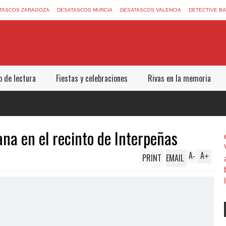
TASCOS ZARAGOZA
DESATASCOS MURCIA
DESATASCOS VALENCIA
DETECTIVE B
b de lectura
Fiestas y celebraciones
Rivas en la memoria
na en el recinto de Interpeñas
A
A
PRINT
EMAIL
-
+