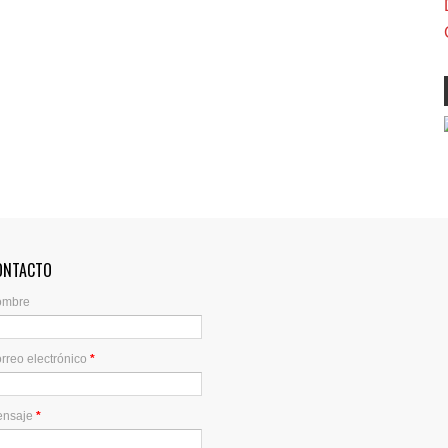
ONTACTO
ombre
rreo electrónico
*
ensaje
*