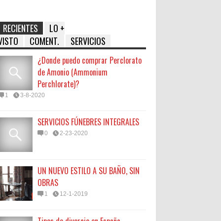
RECIENTES
LO +
VISTO
COMENT.
SERVICIOS
¿Donde puedo comprar Perclorato
de Amonio (Ammonium
Perchlorate)?
1
3-8-2020
SERVICIOS FÚNEBRES INTEGRALES
0
2-23-2020
UN NUEVO ESTILO A SU BAÑO, SIN
OBRAS
1
12-1-2019
Tipos de divorcio en España