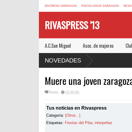
DIVORCIO ZARAGOZA
PSICOLOGOS ZARAGOZA
DESA
RIVASPRESS '13
A.C.San Miguel
Asoc. de mujeres
Clu
M UN ESCAPE ROOM DE MUCHO MIEDO EN
NOVEDADES
Muere una joven zaragoza
Reply
10:30:00
Tus noticias en Rivaspress
Categoría:
[Otros...]
Etiquetas:
Fiestas del Pilar
,
interpeñas