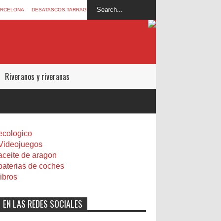
ARCELONA
DESATASCOS TARRAGONA
Riveranos y riveranas
ecologico
Videojuegos
aceite de aragon
baterias de coches
libros
EN LAS REDES SOCIALES