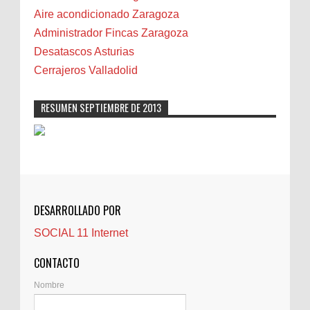
Camareta
Aire acondicionado Zaragoza
Cáncer
Administrador Fincas Zaragoza
Carmela Sauras
Desatascos Asturias
Carnavales
Cerrajeros Valladolid
Carpinteros
Castellón
RESUMEN SEPTIEMBRE DE 2013
Cerrajeros
Cerramientos
Cinco Villas
Club de lectura
CNAM
DESARROLLADO POR
Cocinas
SOCIAL 11 Internet
Comentarios de la afición
Conil
CONTACTO
Controller Zaragoza
Nombre
Córdoba
Crisis