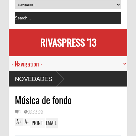
RIVASPRESS '13
NOVEDADES
Música de fondo
1
19:08:00
A
A
+
-
PRINT
EMAIL