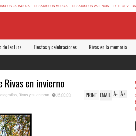
TASCOS ZARAGOZA
DESATASCOS MURCIA
DESATASCOS VALENCIA
DETECTIVE B
b de lectura
Fiestas y celebraciones
Rivas en la memoria
e Rivas en invierno
A
A
PRINT
EMAIL
-
+
otografías
,
Rivas y su entorno
15:00:00