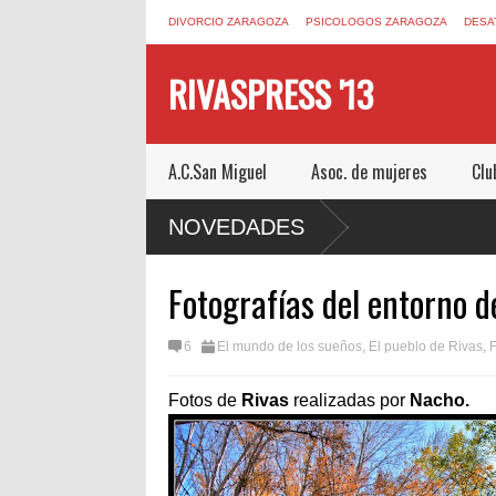
DIVORCIO ZARAGOZA
PSICOLOGOS ZARAGOZA
DESA
RIVASPRESS '13
A.C.San Miguel
Asoc. de mujeres
Clu
APE ROOM DE MUCHO MIEDO EN
NOVEDADES
Fotografías del entorno d
6
El mundo de los sueños
,
El pueblo de Rivas
,
F
Fotos de
Rivas
realizadas por
Nacho.