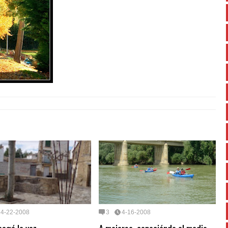
4-22-2008
3
4-16-2008
pagó la voz...
A mojarse, conociéndo el medio