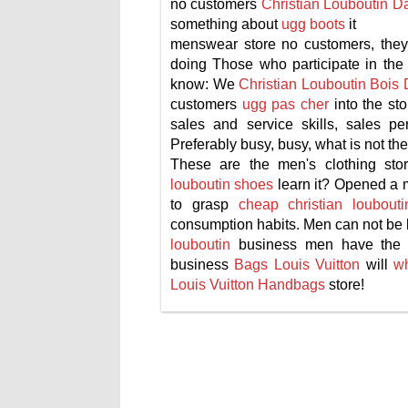
no customers
Christian Louboutin Da
something about
ugg boots
it
menswear store no customers, the
doing Those who participate in th
know: We
Christian Louboutin Bois 
customers
ugg pas cher
into the st
sales and service skills, sales pe
Preferably busy, busy, what is not th
These are the men's clothing st
louboutin shoes
learn it? Opened a m
to grasp
cheap christian loubouti
consumption habits. Men can not be 
louboutin
business men have the sk
business
Bags Louis Vuitton
will
wh
Louis Vuitton Handbags
store!