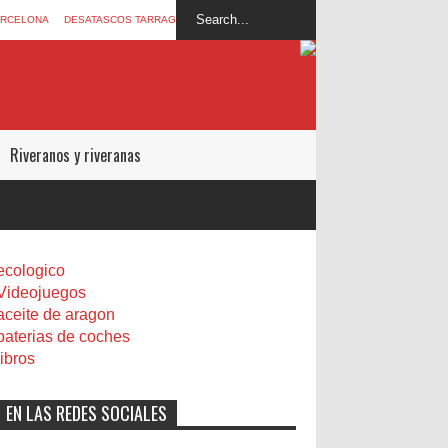
ARCELONA
DESATASCOS TARRAGONA
Riveranos y riveranas
ecologico
Videojuegos
aceite de aragon
baterias de coches
libros
EN LAS REDES SOCIALES