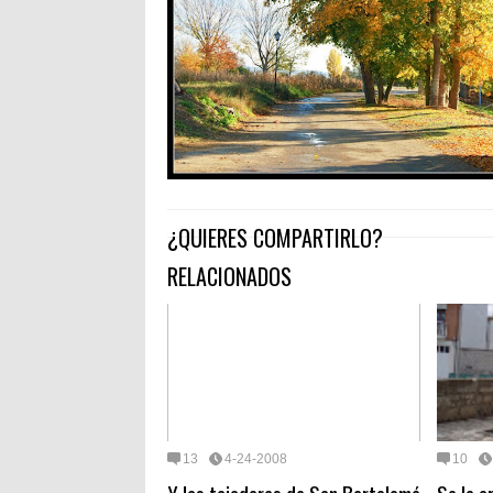
¿QUIERES COMPARTIRLO?
RELACIONADOS
13
4-24-2008
10
Y las tajaderas de San Bartolomé
Se le a