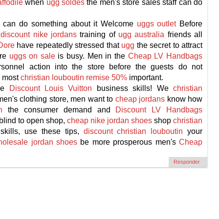
ffodile
when
ugg soldes
the men's store sales staff can do
y can do something about it Welcome
uggs outlet
Before
e
discount nike jordans
training of
ugg australia
friends all
Dore
have repeatedly stressed that
ugg
the secret to attract
ore
uggs on sale
is busy. Men in the
Cheap LV Handbags
rsonnel action into the store before the guests do not
e most
christian louboutin remise 50%
important.
ore
Discount Louis Vuitton
business skills! We
christian
en's clothing store, men want to
cheap jordans
know how
n
the consumer demand and
Discount LV Handbags
blind to open shop,
cheap nike jordan shoes
shop
christian
ills, use these tips,
discount christian louboutin
your
olesale jordan shoes
be more prosperous men's
Cheap
Responder