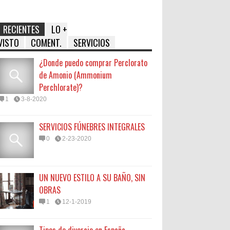
RECIENTES
LO +
VISTO
COMENT.
SERVICIOS
¿Donde puedo comprar Perclorato
de Amonio (Ammonium
Perchlorate)?
1
3-8-2020
SERVICIOS FÚNEBRES INTEGRALES
0
2-23-2020
UN NUEVO ESTILO A SU BAÑO, SIN
OBRAS
1
12-1-2019
Tipos de divorcio en España