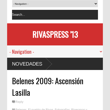
RIVASPRESS '13
NOVEDADES
Belenes 2009: Ascensión
Lasilla
Reply
Belenes
,
El pueblo de Rivas
,
Fotografías
,
Riveranos y