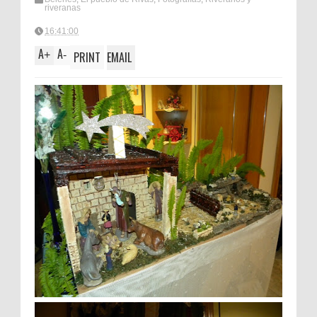
riveranas
16:41:00
A
A
+
-
PRINT
EMAIL