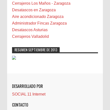
Bilbao
Cerrajeros Los Maños - Zaragoza
Biota
Desatascos en Zaragoza
Camareta
Aire acondicionado Zaragoza
Cáncer
Administrador Fincas Zaragoza
Carmela Sauras
Desatascos Asturias
Carnavales
Cerrajeros Valladolid
Carpinteros
Castellón
RESUMEN SEPTIEMBRE DE 2013
Cerrajeros
Cerramientos
Cinco Villas
Club de lectura
CNAM
DESARROLLADO POR
Cocinas
SOCIAL 11 Internet
Comentarios de la afición
Conil
CONTACTO
Controller Zaragoza