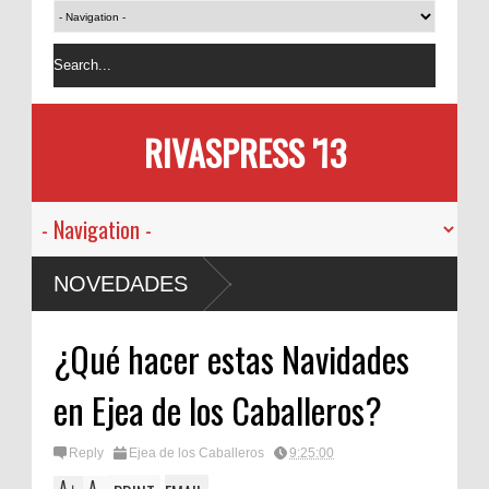
RIVASPRESS '13
NOVEDADES
¿Qué hacer estas Navidades
en Ejea de los Caballeros?
Reply
Ejea de los Caballeros
9:25:00
A
A