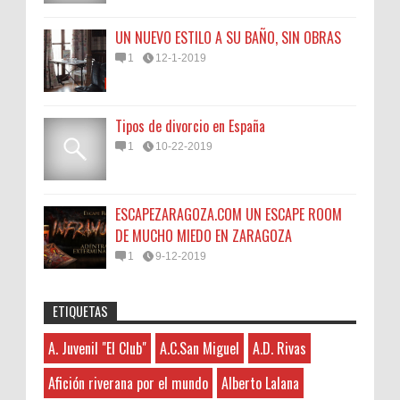
UN NUEVO ESTILO A SU BAÑO, SIN OBRAS
1
12-1-2019
Tipos de divorcio en España
1
10-22-2019
ESCAPEZARAGOZA.COM UN ESCAPE ROOM
DE MUCHO MIEDO EN ZARAGOZA
1
9-12-2019
ETIQUETAS
Anonymous
:
45N
Sorteamos un Lomo Ibérico de Bellota de
A. Juvenil "El Club"
A.C.San Miguel
A.D. Rivas
A. Juvenil "El Club"
3-7-2026
Monsalud-Brumale S.L.
Hayat boyunca kendimizi geliştirmek
A.C.San Miguel
El Premio Un lomo ibérico de bellota
Afición riverana por el mundo
Alberto Lalana
ve yeni bilgiler edinmek için çeşitli kaynaklara
A.D. Rivas
denominación de origen Extremadura ,