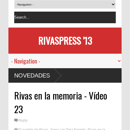
RIVASPRESS '13
NOVEDADES
Rivas en la memoria - Vídeo
23
Reply
El pueblo de Rivas
,
Jose Luis Díez Forniés
,
Rivas en la