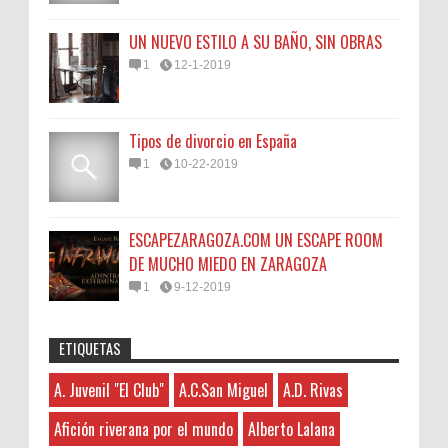
UN NUEVO ESTILO A SU BAÑO, SIN OBRAS
1
12-1-2019
Tipos de divorcio en España
1
10-22-2019
ESCAPEZARAGOZA.COM UN ESCAPE ROOM
DE MUCHO MIEDO EN ZARAGOZA
1
9-12-2019
ETIQUETAS
Anonymous
:
45N
Sorteamos un Lomo Ibérico de Bellota de
A. Juvenil "El Club"
A.C.San Miguel
A.D. Rivas
A. Juvenil "El Club"
3-7-2026
Monsalud-Brumale S.L.
Hayat boyunca kendimizi geliştirmek
A.C.San Miguel
El Premio Un lomo ibérico de bellota
Afición riverana por el mundo
Alberto Lalana
ve yeni bilgiler edinmek için çeşitli kaynaklara
A.D. Rivas
denominación de origen Extremadura ,