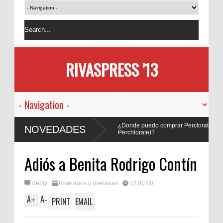
RIVASPRESS '13
¿Donde puedo comprar Perclorato de Amon
NOVEDADES
Perchlorate)?
ESCAPEZARAGOZA.COM UN ESCAPE ROO
Adiós a Benita Rodrigo Contín
ZARAGOZA
Reply
Riveranos y riveranas
12:00:00
A
A
+
-
PRINT
EMAIL