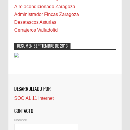
Camareta
Aire acondicionado Zaragoza
Cáncer
Administrador Fincas Zaragoza
Carmela Sauras
Desatascos Asturias
Carnavales
Cerrajeros Valladolid
Carpinteros
Castellón
RESUMEN SEPTIEMBRE DE 2013
Cerrajeros
Cerramientos
Cinco Villas
Club de lectura
CNAM
DESARROLLADO POR
Cocinas
SOCIAL 11 Internet
Comentarios de la afición
Conil
CONTACTO
Controller Zaragoza
Nombre
Córdoba