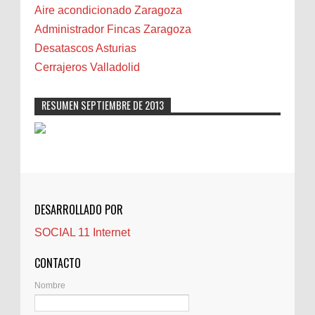
Camareta
Aire acondicionado Zaragoza
Cáncer
Administrador Fincas Zaragoza
Carmela Sauras
Desatascos Asturias
Carnavales
Cerrajeros Valladolid
Carpinteros
Castellón
RESUMEN SEPTIEMBRE DE 2013
Cerrajeros
Cerramientos
Cinco Villas
Club de lectura
CNAM
DESARROLLADO POR
Cocinas
SOCIAL 11 Internet
Comentarios de la afición
Conil
CONTACTO
Controller Zaragoza
Nombre
Córdoba
Crisis