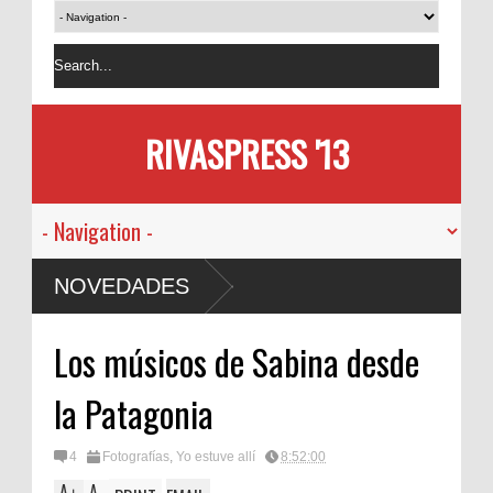
RIVASPRESS '13
NOVEDADES
Los músicos de Sabina desde
la Patagonia
4
Fotografías
,
Yo estuve allí
8:52:00
A
A