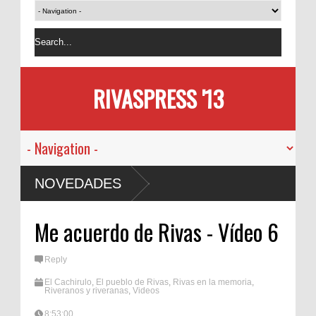
RIVASPRESS '13
NOVEDADES
Me acuerdo de Rivas - Vídeo 6
Reply
El Cachirulo
,
El pueblo de Rivas
,
Rivas en la memoria
,
Riveranos y riveranas
,
Videos
8:53:00