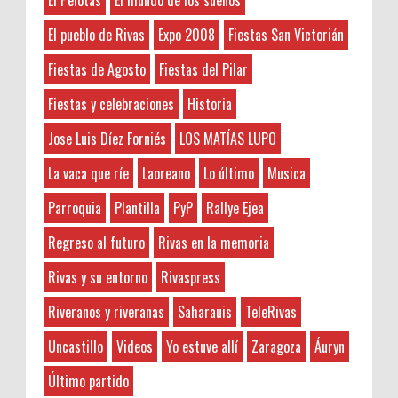
repartir los 45 kilos de Naranjas en 13
Alberto Lalana
afortunados que tan sólo deberán dejar
Anonymous
:
El pueblo de Rivas
Expo 2008
Fiestas San Victorián
Alfombras
sus datos Nombre y Ap...
ALFREDO JIMÉNEZ SUÑE
2-7-2026
Fiestas de Agosto
Fiestas del Pilar
5FB58C648DMüzik kariyerimi
Alicante
Crónica III Edición Concurso de Cortos de
geliştirmek için çeşitli platformlarda
Fiestas y celebraciones
Historia
Amonestaciones
Terror Orés, De Miedo
etkileşimlerimi artırmaya çalışıyorum. Özellikle,
Aranjuez
Jose Luis Díez Forniés
LOS MATÍAS LUPO
soundcloud beğeni satın alarak, şarkılarımın
Ahora esta sección está patrocinada por
as
daha fazla kişi tarafından keşfedilmesi...
la empresa de cocinas de Almería . Si
La vaca que ríe
Laoreano
Lo último
Musica
Asesoría
estás pensano en renovar la cocina de casa puedeas
ruknalzalam.com
:
Asistencia enfermos
contact...
Parroquia
Plantilla
PyP
Rallye Ejea
Asoc. de mujeres
1-3-2026
Regreso al futuro
Rivas en la memoria
Sorteamos un MASAJE de Manos que
شركة تنظيف فلل وشقق بالخبرشركة
Audio
Curan
رش مبيدات بالقطيف شركة تنظيف فلل وشقق
Áuryn
Rivas y su entorno
Rivaspress
بالقطيف شركة مكافحة حشرات بالدمامشركة تنظيف
Nuestro amigo Victor de Manosquecuran ,
Ayto. de Ejea de los Caballeros
مجالس بالخبر
Riveranos y riveranas
Saharauis
TeleRivas
quiere sortear un masaje entre todos los
Banda de Rivas
lectores de Rivaspress que se realizaría en su consulta
Uncastillo
Videos
Yo estuve allí
Zaragoza
Áuryn
Barcelona
Photo Retouching LTD
:
de ...
Belenes
8-27-2025
Último partido
Benalmádena
"Great post! Resources like this are