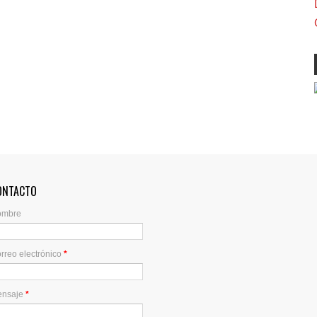
ONTACTO
ombre
rreo electrónico
*
ensaje
*