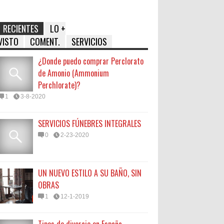
RECIENTES
LO +
VISTO
COMENT.
SERVICIOS
¿Donde puedo comprar Perclorato
de Amonio (Ammonium
Perchlorate)?
1
3-8-2020
SERVICIOS FÚNEBRES INTEGRALES
0
2-23-2020
UN NUEVO ESTILO A SU BAÑO, SIN
OBRAS
1
12-1-2019
Tipos de divorcio en España