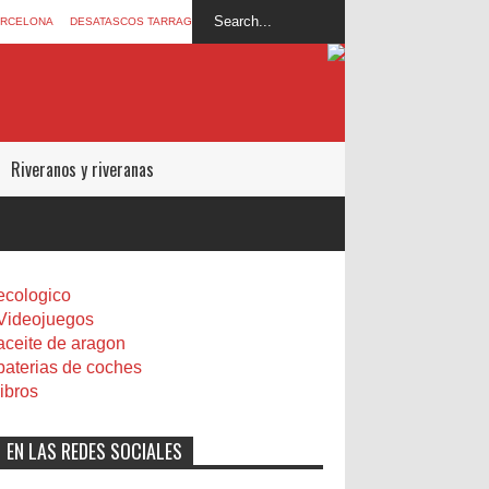
ARCELONA
DESATASCOS TARRAGONA
Riveranos y riveranas
ecologico
Videojuegos
aceite de aragon
baterias de coches
libros
EN LAS REDES SOCIALES