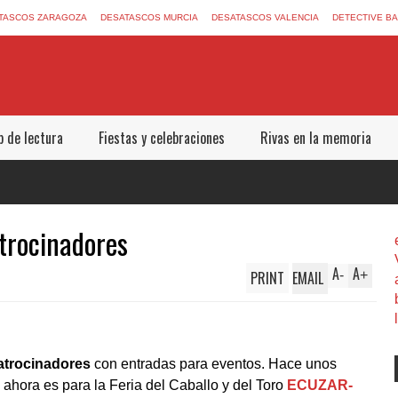
TASCOS ZARAGOZA
DESATASCOS MURCIA
DESATASCOS VALENCIA
DETECTIVE B
b de lectura
Fiestas y celebraciones
Rivas en la memoria
trocinadores
A
A
PRINT
EMAIL
-
+
atrocinadores
con entradas para eventos. Hace unos
 ahora es para la Feria del Caballo y del Toro
ECUZAR-