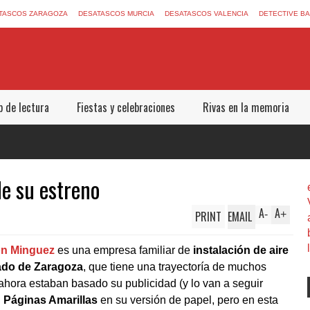
TASCOS ZARAGOZA
DESATASCOS MURCIA
DESATASCOS VALENCIA
DETECTIVE B
b de lectura
Fiestas y celebraciones
Rivas en la memoria
de su estreno
A
A
PRINT
EMAIL
-
+
ón
Minguez
es una empresa familiar de
instalación de aire
ado de Zaragoza
, que tiene una
trayectoría
de muchos
ahora estaban basado su publicidad (y lo van a seguir
n
Páginas Amarillas
en su versión de papel, pero en esta