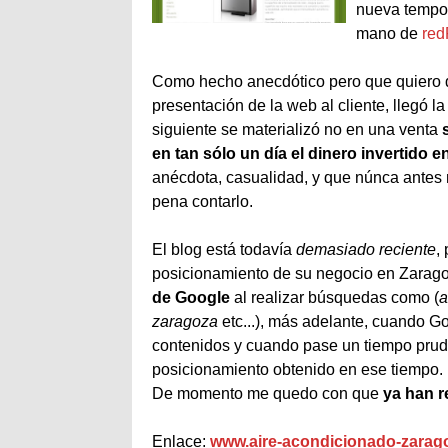
nueva tempor
mano de
red
Como hecho anecdótico pero que quiero des
presentación de la
web
al cliente, llegó 
siguiente se materializó no en una venta
en tan sólo un día el dinero invertido e
anécdota
, casualidad, y que
núnca
antes 
pena contarlo.
El blog está todavía
demasiado reciente
,
posicionamiento de su negocio en Zarago
de Google
al realizar búsquedas como (
a
zaragoza
etc...), más adelante, cuando G
contenidos y cuando pase un tiempo
prud
posicionamiento obtenido en ese tiempo.
De momento me quedo con que
ya han
r
Enlace:
www.aire-acondicionado-zarag