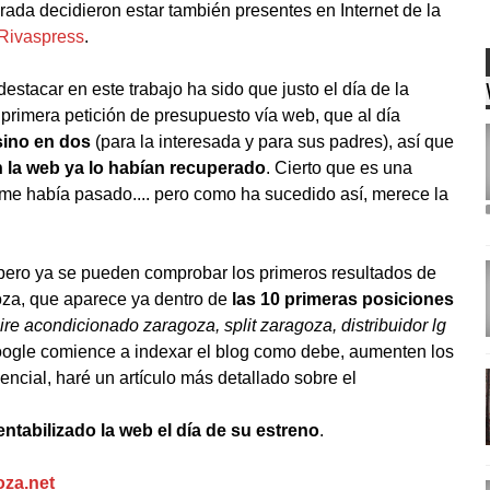
ada decidieron estar también presentes en Internet de la
Rivaspress
.
tacar en este trabajo ha sido que justo el día de la
la primera petición de presupuesto vía web, que al día
sino en dos
(para la interesada y para sus padres), así que
n la
web ya
lo habían recuperado
. Cierto que es una
me había pasado.... pero como ha sucedido así, merece la
 pero ya se pueden comprobar los primeros resultados de
za, que aparece ya dentro de
las 10 primeras posiciones
ire acondicionado
zaragoza
,
split
zaragoza
, distribuidor
lg
oogle
comience
a indexar el blog como debe, aumenten los
encial
, haré un artículo más detallado sobre el
entabilizado
la
web
el día de su estreno
.
oza.net