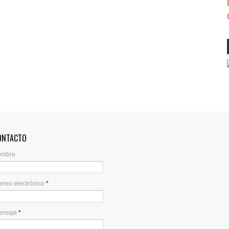
ONTACTO
ombre
rreo electrónico
*
ensaje
*