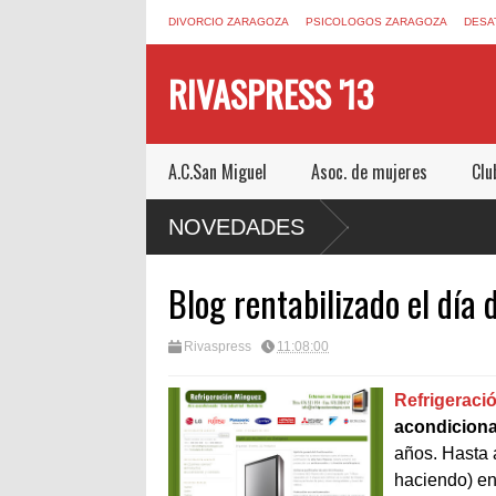
DIVORCIO ZARAGOZA
PSICOLOGOS ZARAGOZA
DESA
RIVASPRESS '13
A.C.San Miguel
Asoc. de mujeres
Clu
SCAPE ROOM DE MUCHO MIEDO EN
NOVEDADES
Blog rentabilizado el día 
Rivaspress
11:08:00
Refrigeraci
acondicion
años. Hasta 
haciendo) e