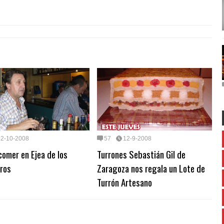
12-10-2008
57
12-9-2008
omer en Ejea de los
Turrones Sebastián Gil de
eros
Zaragoza nos regala un Lote de
Turrón Artesano