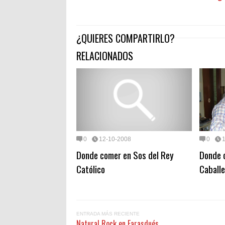
¿QUIERES COMPARTIRLO?
RELACIONADOS
0
12-10-2008
0
Donde comer en Sos del Rey
Donde c
Católico
Caball
ENTRADA MÁS RECIENTE
Natural Rock en Farasdués