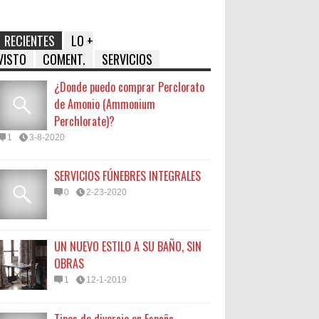
RECIENTES
LO +
VISTO
COMENT.
SERVICIOS
¿Donde puedo comprar Perclorato
de Amonio (Ammonium
Perchlorate)?
1
3-8-2020
SERVICIOS FÚNEBRES INTEGRALES
0
2-23-2020
UN NUEVO ESTILO A SU BAÑO, SIN
OBRAS
1
12-1-2019
Tipos de divorcio en España