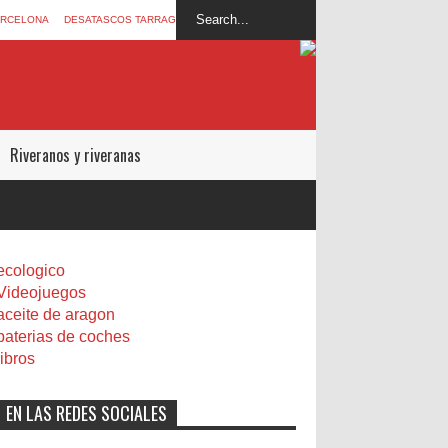
ARCELONA
DESATASCOS TARRAGONA
Riveranos y riveranas
ecologico
Videojuegos
aceite de aragon
baterias de coches
libros
EN LAS REDES SOCIALES