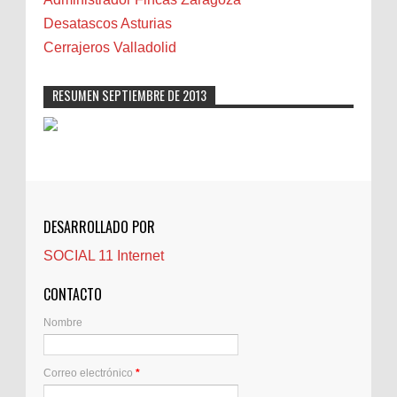
Carmela Sauras
Desatascos Asturias
Carnavales
Cerrajeros Valladolid
Carpinteros
Castellón
RESUMEN SEPTIEMBRE DE 2013
Cerrajeros
Cerramientos
Cinco Villas
Club de lectura
CNAM
DESARROLLADO POR
Cocinas
SOCIAL 11 Internet
Comentarios de la afición
Conil
CONTACTO
Controller Zaragoza
Nombre
Córdoba
Crisis
Correo electrónico
*
Crónicas de arena