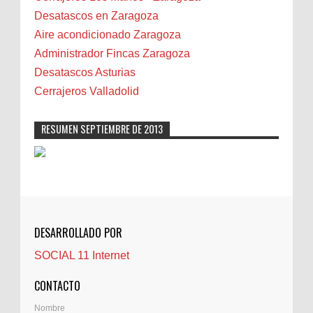
Biota
Desatascos en Zaragoza
Camareta
Aire acondicionado Zaragoza
Cáncer
Administrador Fincas Zaragoza
Carmela Sauras
Desatascos Asturias
Carnavales
Cerrajeros Valladolid
Carpinteros
Castellón
RESUMEN SEPTIEMBRE DE 2013
Cerrajeros
Cerramientos
Cinco Villas
Club de lectura
CNAM
DESARROLLADO POR
Cocinas
SOCIAL 11 Internet
Comentarios de la afición
Conil
CONTACTO
Controller Zaragoza
Nombre