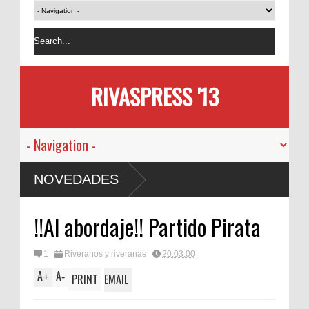
RIVASPRESS '13
NOVEDADES
!!Al abordaje!! Partido Pirata
1
Riveranos y riveranas
20:03:00
A
A
+
-
PRINT
EMAIL