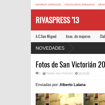
DIVORCIO ZARAGOZA
PSICOLOGOS ZARAGOZA
DESA
RIVASPRESS '13
A.C.San Miguel
Asoc. de mujeres
Clu
SCAPE ROOM DE MUCHO MIEDO EN
NOVEDADES
Fotos de San Victorián 2
2
Fiestas San Victorián
16:24:00
Enviadas por:
Alberto Lalana