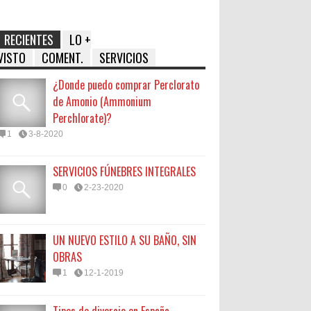
RECIENTES
LO +
VISTO
COMENT.
SERVICIOS
¿Donde puedo comprar Perclorato
de Amonio (Ammonium
Perchlorate)?
1
3-8-2020
SERVICIOS FÚNEBRES INTEGRALES
0
2-23-2020
UN NUEVO ESTILO A SU BAÑO, SIN
OBRAS
1
12-1-2019
Tipos de divorcio en España