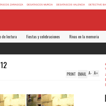
TASCOS ZARAGOZA
DESATASCOS MURCIA
DESATASCOS VALENCIA
DETECTIVE B
b de lectura
Fiestas y celebraciones
Rivas en la memoria
012
A
A
PRINT
EMAIL
-
+