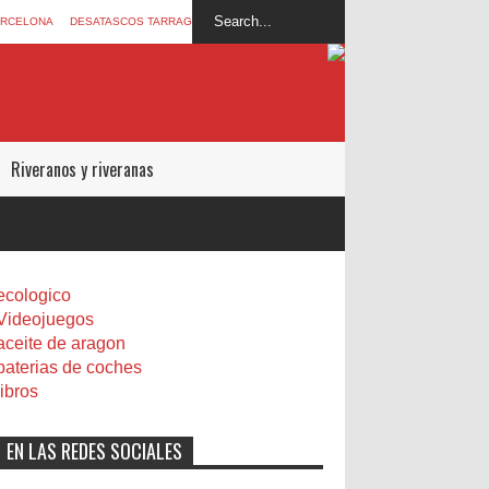
ARCELONA
DESATASCOS TARRAGONA
Riveranos y riveranas
ecologico
Videojuegos
aceite de aragon
baterias de coches
libros
EN LAS REDES SOCIALES