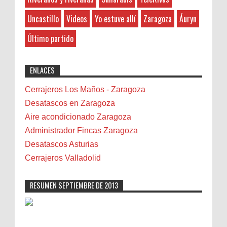
Banda de Rivas
Uncastillo
Videos
Yo estuve allí
Zaragoza
Áuryn
Barcelona
Photo Retouching LTD
:
Belenes
8-27-2025
Último partido
Benalmádena
"Great post! Resources like this are
exactly why I rely on [Your Company Name] for
Benidorm
ENLACES
professional solutions. Highly recommended!"
Bicicletas
Bilbao
Cerrajeros Los Maños - Zaragoza
Biota
Desatascos en Zaragoza
Camareta
Aire acondicionado Zaragoza
Cáncer
Administrador Fincas Zaragoza
Carmela Sauras
Desatascos Asturias
Carnavales
Cerrajeros Valladolid
Carpinteros
Castellón
RESUMEN SEPTIEMBRE DE 2013
Cerrajeros
Cerramientos
Cinco Villas