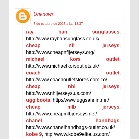
Unknown
7 de octubre de 2015 a las 13:37
ray ban sunglasses
,
http://www.raybansunglass.co.uk/
cheap nfl jerseys
,
http://www.cheapnfljerseys.org/
michael kors outlet
,
http://www.michaelkorsoutlets.uk/
coach outlet
,
http://www.coachoutletstores.com.co/
cheap nhl jerseys
,
http://www.nhljerseys.us.com/
ugg boots
, http://www.uggsale.in.net/
cheap mlb jerseys
,
http://www.cheapmlbjerseys.net/
chanel handbags
,
http://www.chanelhandbags-outlet.co.uk/
kobe 9
, http://www.kobe9elite.us.com/