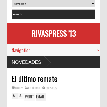
RIVASPRESS '13
NOVEDADES
El último remate
Reply
Lo último
20:53:00
A
A
+
-
PRINT
EMAIL