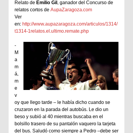
Relato de
Emilio Gil
, ganador del Concurso de
relatos cortos de
AupaZaragoza.com
Ver
en:
http://www.aupazaragoza.com/articulos/1314/
t1314-1relatos.el.ultimo.remate.php
-
M
a
m
á,
m
e
v
oy que llego tarde – le había dicho cuando se
cruzaron en la parada del autobús. Le dio un
beso y subió al 40 mientras buscaba en el
bolsillo trasero de su pantalón vaquero la tarjeta
del bus. Saludó como siempre a Pedro –debe ser