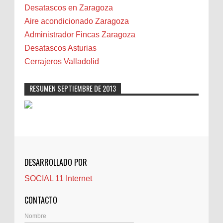
Biota
Desatascos en Zaragoza
Camareta
Aire acondicionado Zaragoza
Cáncer
Administrador Fincas Zaragoza
Carmela Sauras
Desatascos Asturias
Carnavales
Cerrajeros Valladolid
Carpinteros
Castellón
RESUMEN SEPTIEMBRE DE 2013
Cerrajeros
Cerramientos
Cinco Villas
Club de lectura
CNAM
DESARROLLADO POR
Cocinas
SOCIAL 11 Internet
Comentarios de la afición
Conil
CONTACTO
Controller Zaragoza
Nombre
Córdoba