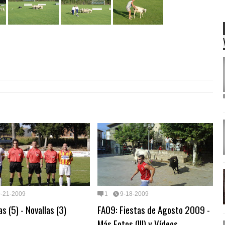
9-21-2009
1
9-18-2009
as (5) - Novallas (3)
FA09: Fiestas de Agosto 2009 -
Más Fotos (III) y Vídeos