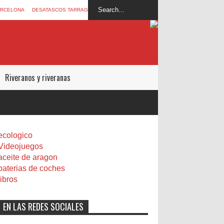
ARCELONA
DESATASCOS TARRAGONA
Riveranos y riveranas
ecologico
Videojuegos
aceite de aragon
baterias de coches
libros
EN LAS REDES SOCIALES