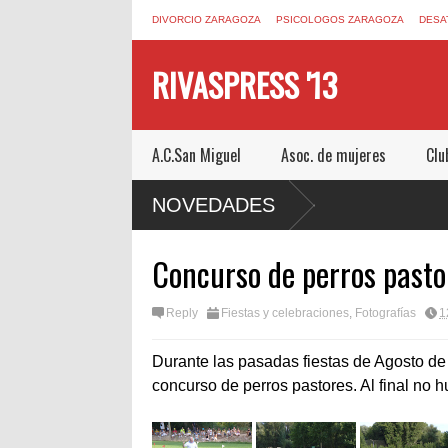
DIVORCIO ZARAGOZA
PSICOLOGOS ZARAGOZA
DESA
RIVASPRESS '13
A.C.San Miguel
Asoc. de mujeres
Clu
N ESCAPE ROOM DE MUCHO MIEDO EN
NOVEDADES
Concurso de perros pasto
Reply
Fiestas y celebraciones
,
Fotografías
1
Durante las pasadas fiestas de Agosto de
concurso de perros pastores. Al final no h