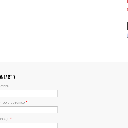
ONTACTO
ombre
rreo electrónico
*
ensaje
*