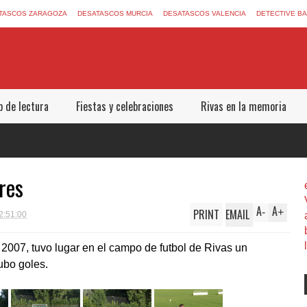
TASCOS ZARAGOZA
DESATASCOS MURCIA
DESATASCOS VALENCIA
DETECTIVE B
b de lectura
Fiestas y celebraciones
Rivas en la memoria
res
A
A
PRINT
EMAIL
-
+
2:51:00
 2007, tuvo lugar en el campo de futbol de Rivas un
ubo goles.