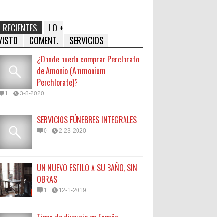
RECIENTES
LO +
VISTO
COMENT.
SERVICIOS
¿Donde puedo comprar Perclorato
de Amonio (Ammonium
Perchlorate)?
1
3-8-2020
SERVICIOS FÚNEBRES INTEGRALES
0
2-23-2020
UN NUEVO ESTILO A SU BAÑO, SIN
OBRAS
1
12-1-2019
Tipos de divorcio en España