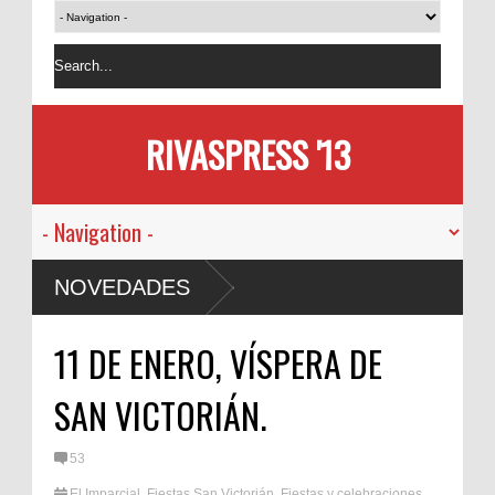
RIVASPRESS '13
NOVEDADES
11 DE ENERO, VÍSPERA DE
SAN VICTORIÁN.
53
El Imparcial
,
Fiestas San Victorián
,
Fiestas y celebraciones
,