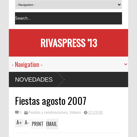
RIVASPRESS '13
NOVEDADES
Fiestas agosto 2007
5
Fiestas y celebraciones
,
Videos
15:23:00
A
A
+
-
PRINT
EMAIL