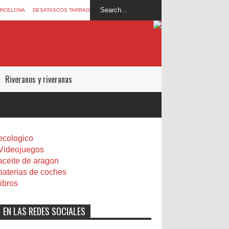
ARCELONA
DESATASCOS TARRAGONA
Riveranos y riveranas
ecologico
Videojuegos
aceite de aragon
baterias de coches
libros
EN LAS REDES SOCIALES