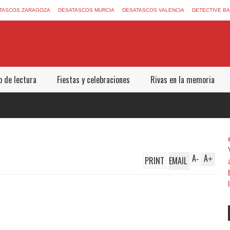
TASCOS ZARAGOZA
DESATASCOS MURCIA
DESATASCOS VALENCIA
DETECTIVE B
b de lectura
Fiestas y celebraciones
Rivas en la memoria
A
A
PRINT
EMAIL
-
+