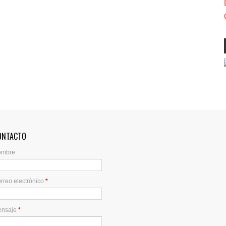
ONTACTO
ombre
rreo electrónico
*
ensaje
*