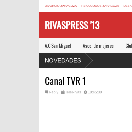
DIVORCIO ZARAGOZA
PSICOLOGOS ZARAGOZA
DESA
RIVASPRESS '13
A.C.San Miguel
Asoc. de mujeres
Clu
OM UN ESCAPE ROOM DE MUCHO MIEDO EN
NOVEDADES
Canal TVR 1
Reply
TeleRivas
18:45:00