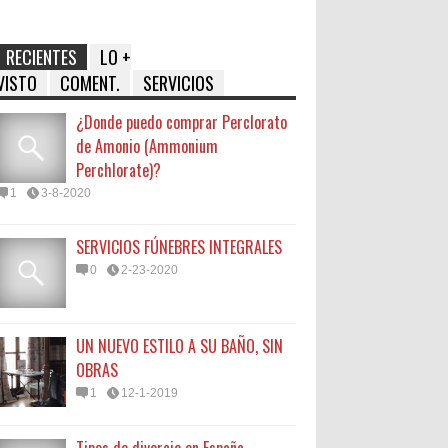
RECIENTES
LO +
VISTO
COMENT.
SERVICIOS
¿Donde puedo comprar Perclorato
de Amonio (Ammonium
Perchlorate)?
1
3-8-2020
SERVICIOS FÚNEBRES INTEGRALES
0
2-23-2020
UN NUEVO ESTILO A SU BAÑO, SIN
OBRAS
1
12-1-2019
Tipos de divorcio en España