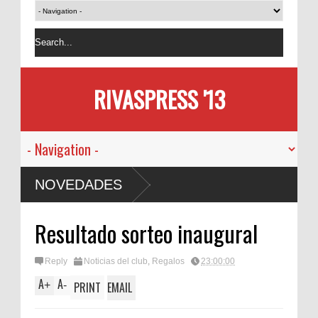
RIVASPRESS '13
NOVEDADES
Resultado sorteo inaugural
Reply
Noticias del club
,
Regalos
23:00:00
A
A
+
-
PRINT
EMAIL