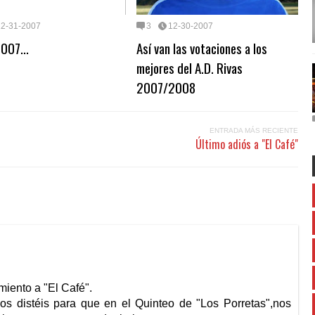
12-31-2007
3
12-30-2007
007...
Así van las votaciones a los
mejores del A.D. Rivas
2007/2008
ENTRADA MÁS RECIENTE
Último adiós a "El Café"
iento a "El Café".
nos distéis para que en el Quinteo de "Los Porretas",nos