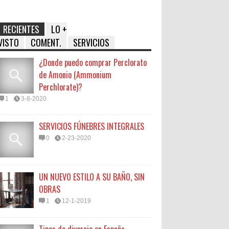
RECIENTES
LO +
VISTO
COMENT.
SERVICIOS
¿Donde puedo comprar Perclorato
de Amonio (Ammonium
Perchlorate)?
1
3-8-2020
SERVICIOS FÚNEBRES INTEGRALES
0
2-23-2020
UN NUEVO ESTILO A SU BAÑO, SIN
OBRAS
1
12-1-2019
Tipos de divorcio en España