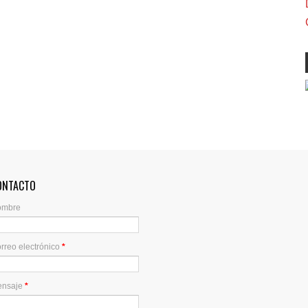
ONTACTO
ombre
rreo electrónico
*
ensaje
*