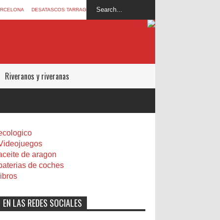
ARCELONA
DESATASCOS TARRAGONA
Riveranos y riveranas
ecologico
Videojuegos
aceite de aragon
baterias de coches
libros
EN LAS REDES SOCIALES