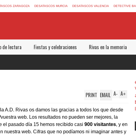
TASCOS ZARAGOZA
DESATASCOS MURCIA
DESATASCOS VALENCIA
DETECTIVE B
b de lectura
Fiestas y celebraciones
Rivas en la memoria
A
A
PRINT
EMAIL
-
+
a A.D. Rivas os damos las gracias a todos los que desde
vuestra web. Los resultados no pueden ser mejores, la
e el pasado día 15 hemos recibido casi
900 visitantes
, y en
n nuestra web. Cifras que no podíamos ni imaginar antes y