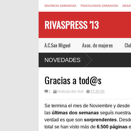
DIVORCIO ZARAGOZA
PSICOLOGOS ZARAGOZA
DESA
RIVASPRESS '13
A.C.San Miguel
Asoc. de mujeres
Clu
OOM DE MUCHO MIEDO EN
NOVEDADES
Gracias a tod@s
1
Noticias del club
23:36:00
Se termina el mes de Noviembre y desde l
las
últimas dos semanas
seguís nuestra/
verdad es que son
sorprendentes
. Desd
total se han visto más de
6.500 páginas
e