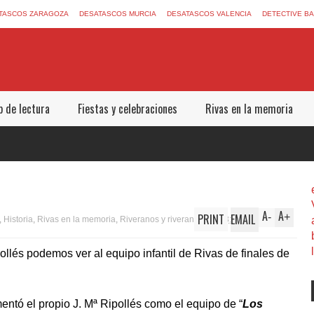
TASCOS ZARAGOZA
DESATASCOS MURCIA
DESATASCOS VALENCIA
DETECTIVE B
b de lectura
Fiestas y celebraciones
Rivas en la memoria
A
A
PRINT
EMAIL
-
+
,
Historia
,
Rivas en la memoria
,
Riveranos y riveranas
13:00:00
ollés podemos ver al equipo infantil de Rivas de finales de
ntó el propio J. Mª Ripollés como el equipo de “
Los