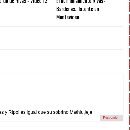
rdo de Rivas - Vídeo 13
El hermanamiento Rivas-
Bardenas…latente en
Montevideo!
ez y Ripolles igual que su sobrino Mathiu,jeje
Responder