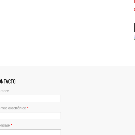
ONTACTO
ombre
rreo electrónico
*
ensaje
*