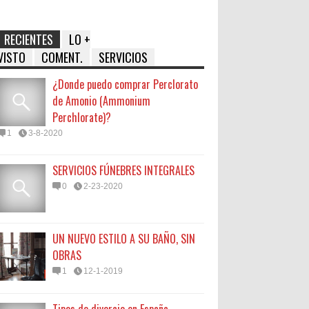
RECIENTES
LO +
VISTO
COMENT.
SERVICIOS
¿Donde puedo comprar Perclorato
de Amonio (Ammonium
Perchlorate)?
1
3-8-2020
SERVICIOS FÚNEBRES INTEGRALES
0
2-23-2020
UN NUEVO ESTILO A SU BAÑO, SIN
OBRAS
1
12-1-2019
Tipos de divorcio en España