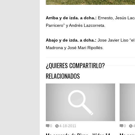
Arriba y de izda. a dcha.:
Ernesto, Jesús Lac
Parricero” y Andrés Lazcorreta.
Abajo y de izda. a dcha.:
Jose Javier Liso “el
Madrona y José Mari Ripollés.
¿QUIERES COMPARTIRLO?
RELACIONADOS
0
4-18-2011
0