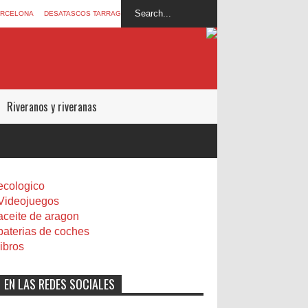
ARCELONA
DESATASCOS TARRAGONA
Riveranos y riveranas
ecologico
Videojuegos
aceite de aragon
baterias de coches
libros
EN LAS REDES SOCIALES