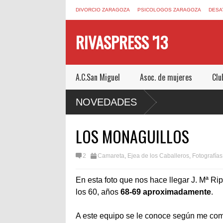
DIVORCIO ZARAGOZA
PSICOLOGOS ZARAGOZA
DESA
RIVASPRESS '13
A.C.San Miguel
Asoc. de mujeres
Clu
 ESCAPE ROOM DE MUCHO MIEDO EN
NOVEDADES
LOS MONAGUILLOS
2
Camareta
,
Ejea de los Caballeros
,
Fotografías
En esta foto que nos hace llegar J. Mª Rip
los 60, años
68-69 aproximadamente
.
A este equipo se le conoce según me come