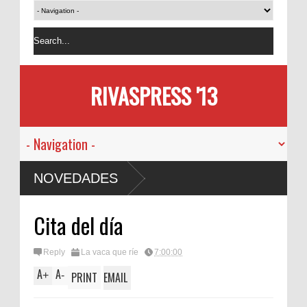
RIVASPRESS '13
NOVEDADES
Cita del día
Reply
La vaca que ríe
7:00:00
A
A
+
-
PRINT
EMAIL