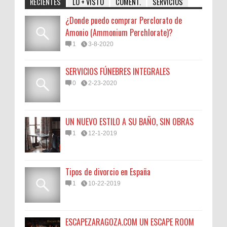
RECIENTES
LO + VISTO
COMENT.
SERVICIOS
¿Donde puedo comprar Perclorato de
Amonio (Ammonium Perchlorate)?
1
3-8-2020
SERVICIOS FÚNEBRES INTEGRALES
0
2-23-2020
UN NUEVO ESTILO A SU BAÑO, SIN OBRAS
1
12-1-2019
Tipos de divorcio en España
1
10-22-2019
ESCAPEZARAGOZA.COM UN ESCAPE ROOM