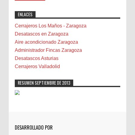
"Great post! Resources like this are
exactly why I rely on [Your Company Name] for
Benidorm
ENLACES
professional solutions. Highly recommended!"
Bicicletas
Bilbao
Cerrajeros Los Maños - Zaragoza
Biota
Desatascos en Zaragoza
Camareta
Aire acondicionado Zaragoza
Cáncer
Administrador Fincas Zaragoza
Carmela Sauras
Desatascos Asturias
Carnavales
Cerrajeros Valladolid
Carpinteros
Castellón
RESUMEN SEPTIEMBRE DE 2013
Cerrajeros
Cerramientos
Cinco Villas
Club de lectura
CNAM
DESARROLLADO POR
Cocinas