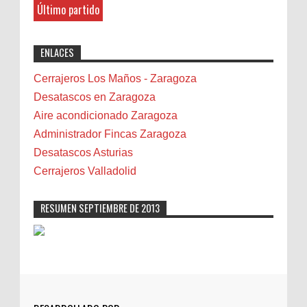
Belenes
8-27-2025
Último partido
Benalmádena
"Great post! Resources like this are
exactly why I rely on [Your Company Name] for
Benidorm
ENLACES
professional solutions. Highly recommended!"
Bicicletas
Bilbao
Cerrajeros Los Maños - Zaragoza
Biota
Desatascos en Zaragoza
Camareta
Aire acondicionado Zaragoza
Cáncer
Administrador Fincas Zaragoza
Carmela Sauras
Desatascos Asturias
Carnavales
Cerrajeros Valladolid
Carpinteros
Castellón
RESUMEN SEPTIEMBRE DE 2013
Cerrajeros
Cerramientos
Cinco Villas
Club de lectura
CNAM