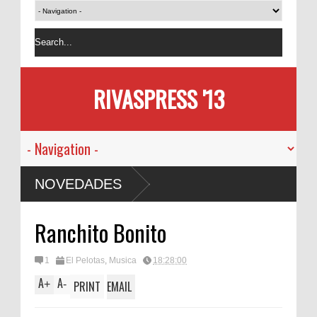
RIVASPRESS '13
NOVEDADES
Ranchito Bonito
1
El Pelotas
,
Musica
18:28:00
A
A
+
-
PRINT
EMAIL