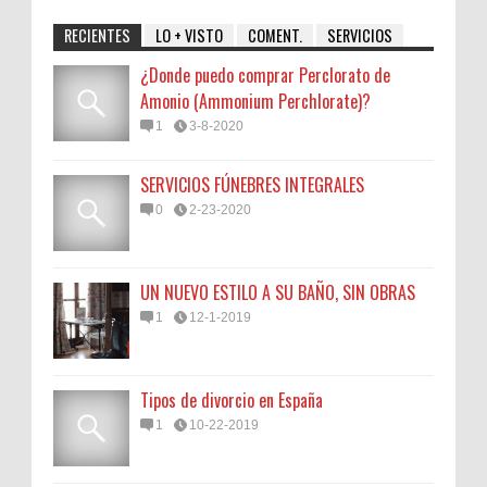
RECIENTES
LO + VISTO
COMENT.
SERVICIOS
¿Donde puedo comprar Perclorato de
Amonio (Ammonium Perchlorate)?
1
3-8-2020
SERVICIOS FÚNEBRES INTEGRALES
0
2-23-2020
UN NUEVO ESTILO A SU BAÑO, SIN OBRAS
1
12-1-2019
Tipos de divorcio en España
1
10-22-2019