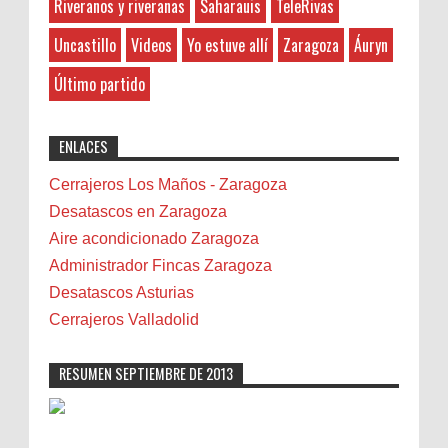
مجالس بالخبر
Riveranos y riveranas
Saharauis
TeleRivas
contra el Sadavense a las 6 de la tarde en
Banda de Rivas
el campo de San...
Uncastillo
Videos
Yo estuve allí
Zaragoza
Áuryn
Barcelona
Photo Retouching LTD
:
Belenes
8-27-2025
Último partido
Benalmádena
"Great post! Resources like this are
exactly why I rely on [Your Company Name] for
Benidorm
ENLACES
professional solutions. Highly recommended!"
Bicicletas
Bilbao
Cerrajeros Los Maños - Zaragoza
Biota
Desatascos en Zaragoza
Camareta
Aire acondicionado Zaragoza
Cáncer
Administrador Fincas Zaragoza
Carmela Sauras
Desatascos Asturias
Carnavales
Cerrajeros Valladolid
Carpinteros
Castellón
RESUMEN SEPTIEMBRE DE 2013
Cerrajeros
Cerramientos