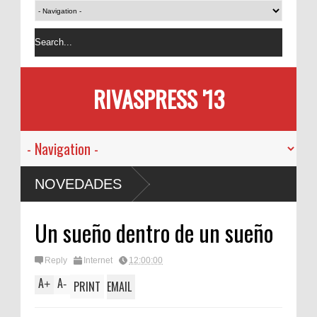
RIVASPRESS '13
NOVEDADES
Un sueño dentro de un sueño
Reply
Internet
12:00:00
A
A
+
-
PRINT
EMAIL