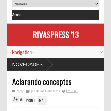
RIVASPRESS '13
NOVEDADES
Aclarando conceptos
Reply
Ejea de los Caballeros
17:32:00
A
A
+
-
PRINT
EMAIL