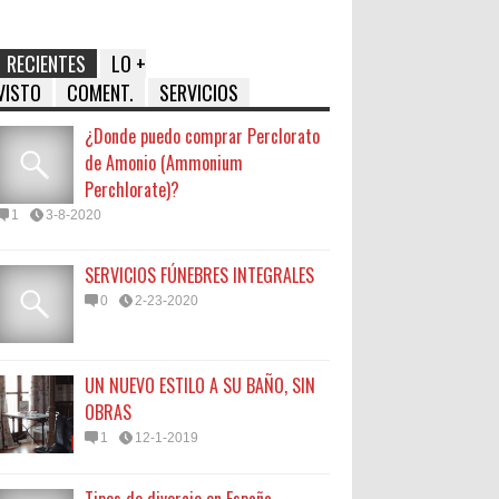
RECIENTES
LO +
VISTO
COMENT.
SERVICIOS
¿Donde puedo comprar Perclorato
de Amonio (Ammonium
Perchlorate)?
1
3-8-2020
SERVICIOS FÚNEBRES INTEGRALES
0
2-23-2020
UN NUEVO ESTILO A SU BAÑO, SIN
OBRAS
1
12-1-2019
Tipos de divorcio en España