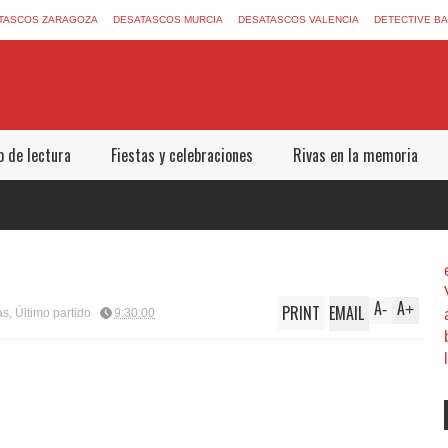
TASCOS ZARAGOZA
DESATASCOS MURCIA
DESATASCOS VALENCIA
DETECTIVE B
b de lectura
Fiestas y celebraciones
Rivas en la memoria
A
A
PRINT
EMAIL
-
+
as
,
Último partido
9:30:00