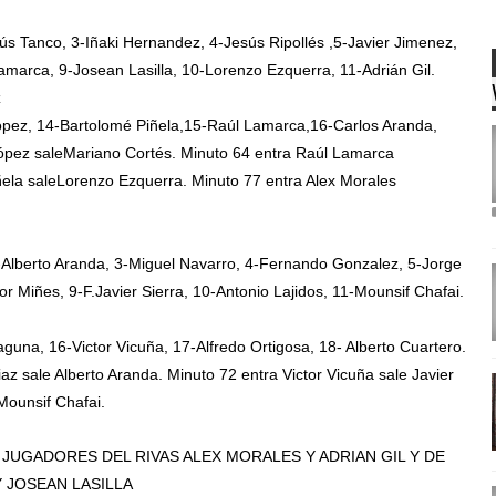
s Tanco, 3-Iñaki Hernandez, 4-Jesús Ripollés ,5-Javier Jimenez,
Lamarca, 9-Josean Lasilla, 10-Lorenzo Ezquerra, 11-Adrián Gil.
z
pez, 14-Bartolomé Piñela,15-Raúl Lamarca,16-Carlos Aranda,
pez saleMariano Cortés. Minuto 64 entra Raúl Lamarca
ñela saleLorenzo Ezquerra. Minuto 77 entra Alex Morales
-Alberto Aranda, 3-Miguel Navarro, 4-Fernando Gonzalez, 5-Jorge
or Miñes, 9-F.Javier Sierra, 10-Antonio Lajidos, 11-Mounsif Chafai.
una, 16-Victor Vicuña, 17-Alfredo Ortigosa, 18- Alberto Cuartero.
z sale Alberto Aranda. Minuto 72 entra Victor Vicuña sale Javier
Mounsif Chafai.
JUGADORES DEL RIVAS ALEX MORALES Y ADRIAN GIL Y DE
 JOSEAN LASILLA