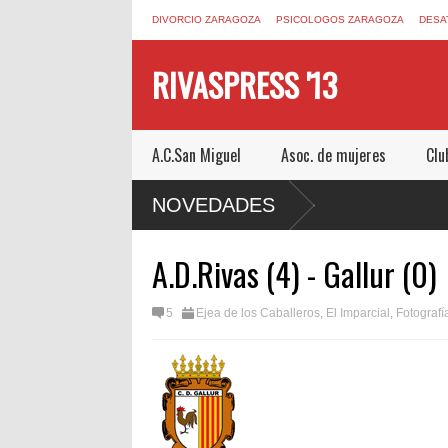
DIVORCIO ZARAGOZA
PSICOLOGOS ZARAGOZA
DESA
RIVASPRESS '13
A.C.San Miguel
Asoc. de mujeres
Clu
CAPE ROOM DE MUCHO MIEDO EN
NOVEDADES
A.D.Rivas (4) - Gallur (0)
5
Ejea de los Caballeros
,
El Imparcial
,
Fotografí