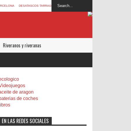
ARCELONA
DESATASCOS TARRAGONA
Riveranos y riveranas
ecologico
Videojuegos
aceite de aragon
baterias de coches
libros
EN LAS REDES SOCIALES