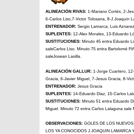
ALINEACIÓN RIVAS:
1-Mariano Cortés, 2-Jesú
6-Carlos Liso,7-Victor Tolosana, 8-J.Joaquín 
ENTRENADOR:
Sergio Lamarca, Luis Aznare
SUPLENTES:
12-Alex Morales, 13-Eduardo Ló
SUSTITUCIONES:
Minuto 45 entra Eduardo Ló
saleCarlos Liso. Minuto 75 entra Bartolomé Pi
saleJosean Lasilla.
ALINEACIÓN GALLUR:
1-Jorge Cuartero, 12
Gracia, 6-Javier Miguel, 7-Jesus Gracia, 8-Vict
ENTRENADOR:
Jesus Gracia
SUPLENTES:
14-Eduardo Diaz, 15-Carlos Lalag
SUSTITUCIONES:
Minuto 51 entra Eduardo Dia
Miguel. Minuto 72 entra Carlos Lalaguna sale 
OBSERVACIONES:
GOLES DE LOS NUEVOS 
LOS YA CONOCIDOS J.JOAQUIN LAMARCA Y