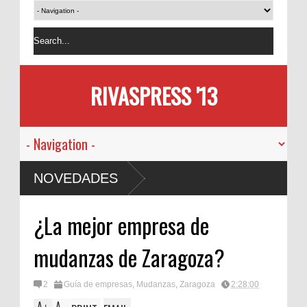
RIVASPRESS '13
NOVEDADES
¿La mejor empresa de
mudanzas de Zaragoza?
2
Guía de empresas
,
Mudanzas
,
Zaragoza
2:28:00
A
A