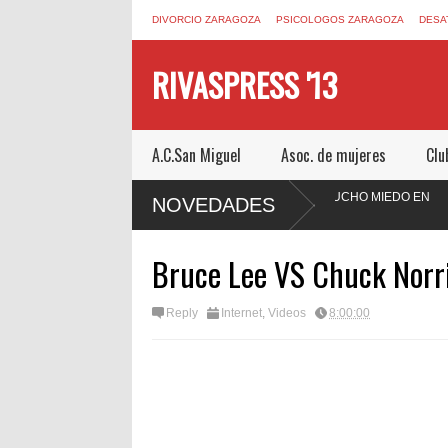
DIVORCIO ZARAGOZA
PSICOLOGOS ZARAGOZA
DESA
RIVASPRESS '13
A.C.San Miguel
Asoc. de mujeres
Clu
SCAPEZARAGOZA.COM UN ESCAPE ROOM DE MUCHO MIEDO EN
NOVEDADES
ARAGOZA
Bruce Lee VS Chuck Norr
Reply
Internet
,
Videos
8:00:00