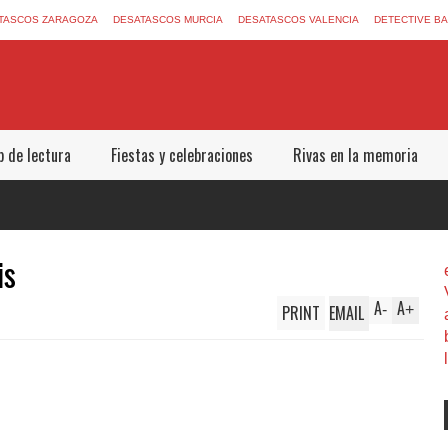
TASCOS ZARAGOZA
DESATASCOS MURCIA
DESATASCOS VALENCIA
DETECTIVE B
b de lectura
Fiestas y celebraciones
Rivas en la memoria
is
A
A
PRINT
EMAIL
-
+