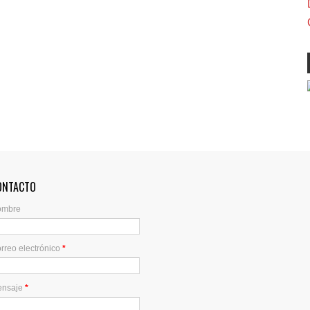
ONTACTO
ombre
rreo electrónico
*
ensaje
*