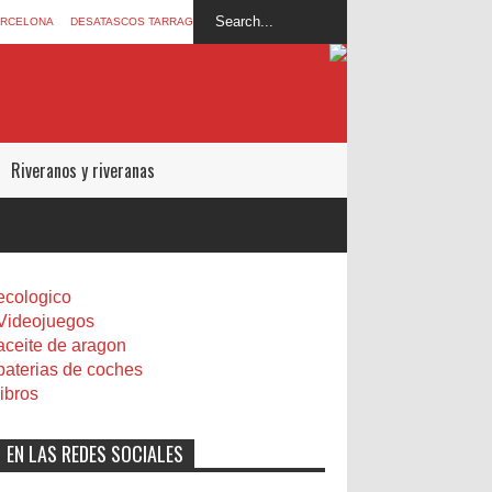
ARCELONA
DESATASCOS TARRAGONA
Riveranos y riveranas
ecologico
Videojuegos
aceite de aragon
baterias de coches
libros
EN LAS REDES SOCIALES