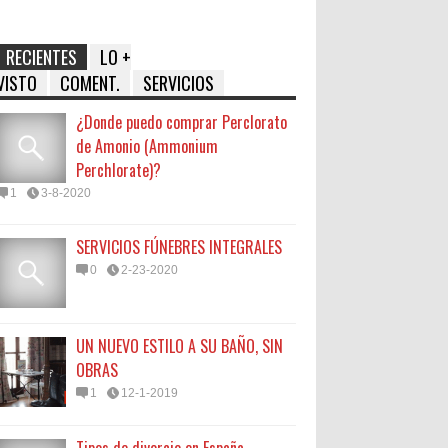
RECIENTES
LO +
VISTO
COMENT.
SERVICIOS
¿Donde puedo comprar Perclorato
de Amonio (Ammonium
Perchlorate)?
1
3-8-2020
SERVICIOS FÚNEBRES INTEGRALES
0
2-23-2020
UN NUEVO ESTILO A SU BAÑO, SIN
OBRAS
1
12-1-2019
Tipos de divorcio en España