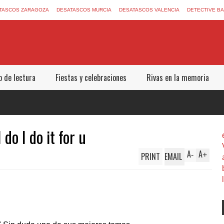
TASCOS ZARAGOZA
DESATASCOS MURCIA
DESATASCOS VALENCIA
DETECTIVE B
b de lectura
Fiestas y celebraciones
Rivas en la memoria
do I do it for u
A
A
PRINT
EMAIL
-
+