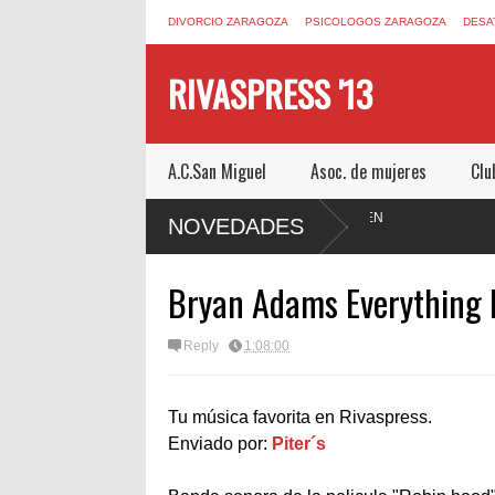
DIVORCIO ZARAGOZA
PSICOLOGOS ZARAGOZA
DESA
RIVASPRESS '13
A.C.San Miguel
Asoc. de mujeres
Clu
ZA.COM UN ESCAPE ROOM DE MUCHO MIEDO EN
NOVEDADES
Bryan Adams Everything I 
Reply
1:08:00
Tu música favorita en Rivaspress.
Enviado por:
Piter´s