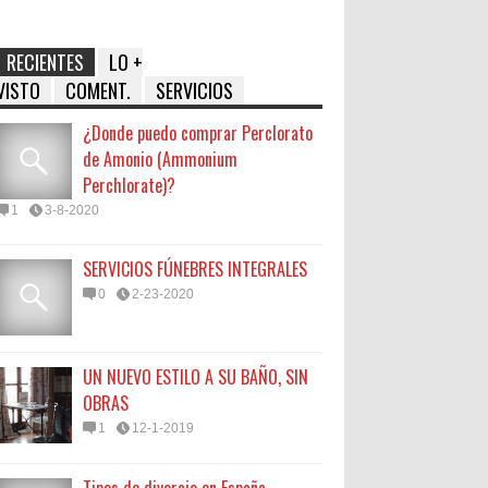
RECIENTES
LO +
VISTO
COMENT.
SERVICIOS
¿Donde puedo comprar Perclorato
de Amonio (Ammonium
Perchlorate)?
1
3-8-2020
SERVICIOS FÚNEBRES INTEGRALES
0
2-23-2020
UN NUEVO ESTILO A SU BAÑO, SIN
OBRAS
1
12-1-2019
Tipos de divorcio en España