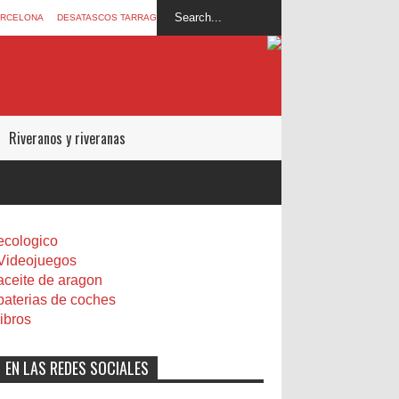
ARCELONA
DESATASCOS TARRAGONA
Riveranos y riveranas
ecologico
Videojuegos
aceite de aragon
baterias de coches
libros
EN LAS REDES SOCIALES