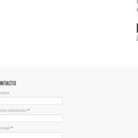
ONTACTO
ombre
rreo electrónico
*
ensaje
*