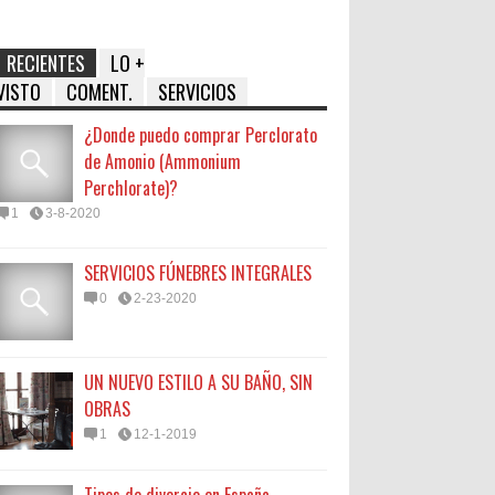
RECIENTES
LO +
VISTO
COMENT.
SERVICIOS
¿Donde puedo comprar Perclorato
de Amonio (Ammonium
Perchlorate)?
1
3-8-2020
SERVICIOS FÚNEBRES INTEGRALES
0
2-23-2020
UN NUEVO ESTILO A SU BAÑO, SIN
OBRAS
1
12-1-2019
Tipos de divorcio en España