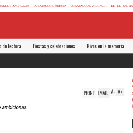
TASCOS ZARAGOZA
DESATASCOS MURCIA
DESATASCOS VALENCIA
DETECTIVE B
b de lectura
Fiestas y celebraciones
Rivas en la memoria
A
A
PRINT
EMAIL
-
+
o ambicionas.