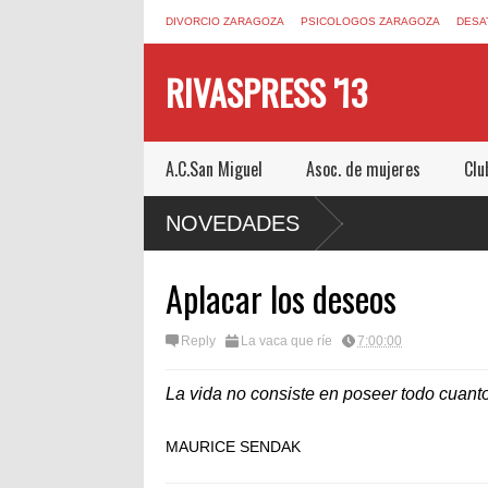
DIVORCIO ZARAGOZA
PSICOLOGOS ZARAGOZA
DESA
RIVASPRESS '13
A.C.San Miguel
Asoc. de mujeres
Clu
M UN ESCAPE ROOM DE MUCHO MIEDO EN
NOVEDADES
Aplacar los deseos
Reply
La vaca que ríe
7:00:00
La vida no consiste en poseer todo cuant
MAURICE SENDAK