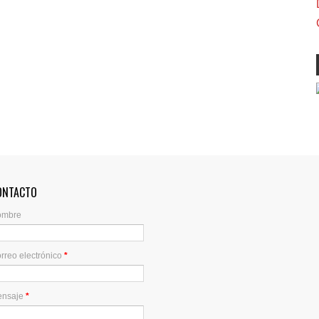
ONTACTO
ombre
rreo electrónico
*
ensaje
*