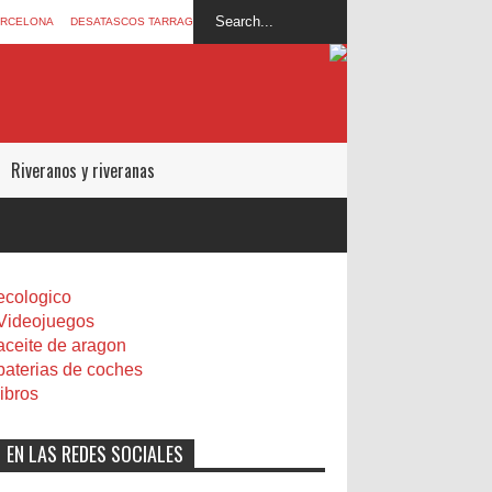
ARCELONA
DESATASCOS TARRAGONA
Riveranos y riveranas
ecologico
Videojuegos
aceite de aragon
baterias de coches
libros
EN LAS REDES SOCIALES