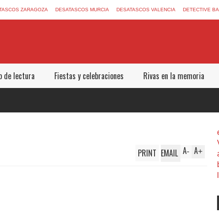
TASCOS ZARAGOZA
DESATASCOS MURCIA
DESATASCOS VALENCIA
DETECTIVE B
b de lectura
Fiestas y celebraciones
Rivas en la memoria
A
A
PRINT
EMAIL
-
+