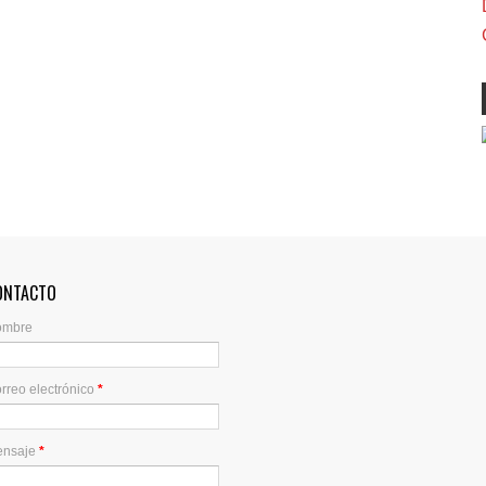
ONTACTO
ombre
rreo electrónico
*
ensaje
*