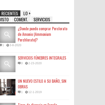
RECIENTES
LO +
VISTO
COMENT.
SERVICIOS
¿Donde puedo comprar Perclorato
de Amonio (Ammonium
Perchlorate)?
1
3-8-2020
SERVICIOS FÚNEBRES INTEGRALES
0
2-23-2020
UN NUEVO ESTILO A SU BAÑO, SIN
OBRAS
1
12-1-2019
Tipos de divorcio en España