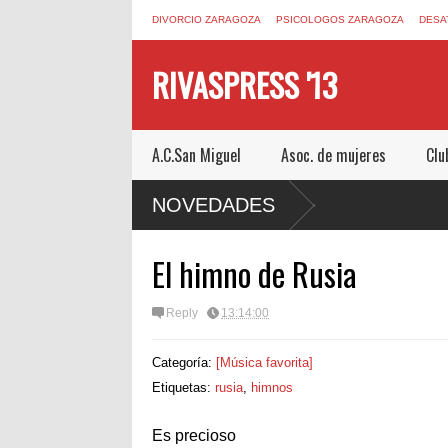
DIVORCIO ZARAGOZA
PSICOLOGOS ZARAGOZA
DESA
RIVASPRESS '13
A.C.San Miguel
Asoc. de mujeres
Clu
ESCAPE ROOM DE MUCHO MIEDO EN
NOVEDADES
El himno de Rusia
Reply
13:14:00
Categoría:
[Música favorita]
Etiquetas:
rusia
,
himnos
Es precioso