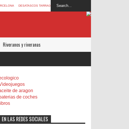
ARCELONA
DESATASCOS TARRAGONA
Riveranos y riveranas
ecologico
Videojuegos
aceite de aragon
baterias de coches
libros
EN LAS REDES SOCIALES