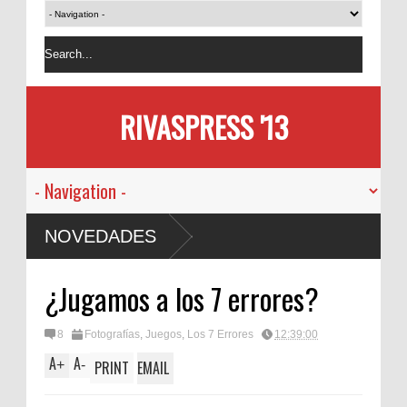
RIVASPRESS '13
NOVEDADES
¿Jugamos a los 7 errores?
8
Fotografías
,
Juegos
,
Los 7 Errores
12:39:00
A
A
+
-
PRINT
EMAIL