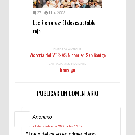
27
11-4-2008
Los 7 errores: El descapotable
rojo
ENTRADA ANTIGUA
Victoria del VTR-ASIN.com en Sabiñánigo
ENTRADA MÁS RECIENTE
Transigir
PUBLICAR UN COMENTARIO
Anónimo
21 de octubre de 2008 a las 13:07
El pelo del calvo en primer plano