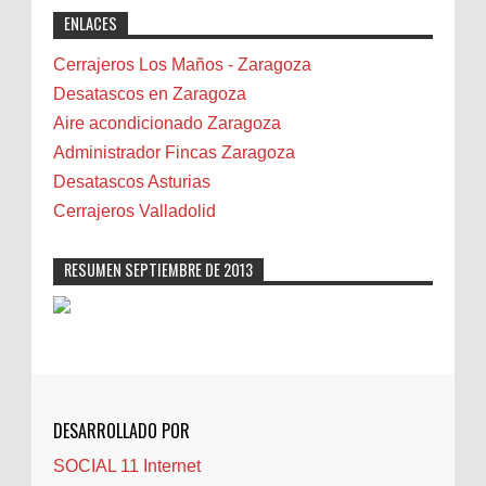
ENLACES
professional solutions. Highly recommended!"
Bicicletas
Bilbao
Cerrajeros Los Maños - Zaragoza
Biota
Desatascos en Zaragoza
Camareta
Aire acondicionado Zaragoza
Cáncer
Administrador Fincas Zaragoza
Carmela Sauras
Desatascos Asturias
Carnavales
Cerrajeros Valladolid
Carpinteros
Castellón
RESUMEN SEPTIEMBRE DE 2013
Cerrajeros
Cerramientos
Cinco Villas
Club de lectura
CNAM
DESARROLLADO POR
Cocinas
SOCIAL 11 Internet
Comentarios de la afición