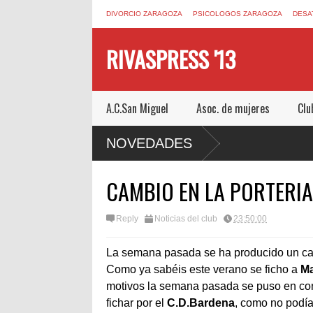
DIVORCIO ZARAGOZA
PSICOLOGOS ZARAGOZA
DESA
RIVASPRESS '13
A.C.San Miguel
Asoc. de mujeres
Clu
N ESCAPE ROOM DE MUCHO MIEDO EN
NOVEDADES
CAMBIO EN LA PORTERIA 
Reply
Noticias del club
23:50:00
La semana pasada se ha producido un camb
Como ya sabéis este verano se ficho a
Ma
motivos la semana pasada se puso en cont
fichar por el
C.D.Bardena
, como no podía