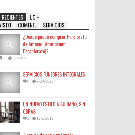
RECIENTES
LO +
VISTO
COMENT.
SERVICIOS
¿Donde puedo comprar Perclorato
de Amonio (Ammonium
Perchlorate)?
1
3-8-2020
SERVICIOS FÚNEBRES INTEGRALES
0
2-23-2020
UN NUEVO ESTILO A SU BAÑO, SIN
OBRAS
1
12-1-2019
Tipos de divorcio en España