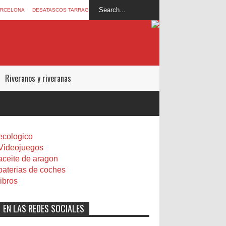
ARCELONA
DESATASCOS TARRAGONA
Riveranos y riveranas
ecologico
Videojuegos
aceite de aragon
baterias de coches
libros
EN LAS REDES SOCIALES