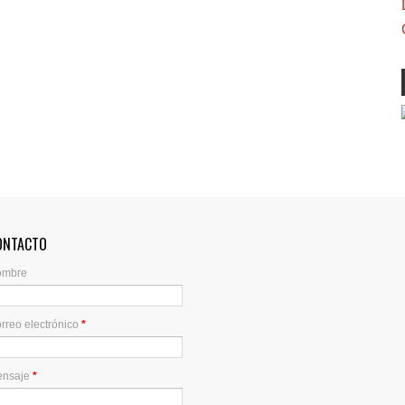
ONTACTO
ombre
rreo electrónico
*
ensaje
*