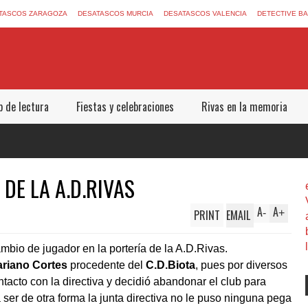
TASCOS ZARAGOZA
DESATASCOS MURCIA
DESATASCOS VALENCIA
DETECTIVE B
b de lectura
Fiestas y celebraciones
Rivas en la memoria
DE LA A.D.RIVAS
A
A
PRINT
EMAIL
-
+
io de jugador en la portería de la A.D.Rivas.
riano Cortes
procedente del
C.D.Biot
a
, pues por diversos
acto con la directiva y decidió abandonar el club para
 ser de otra forma la junta directiva no le puso ninguna pega