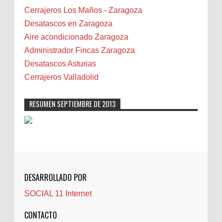
Bilbao
Cerrajeros Los Maños - Zaragoza
Biota
Desatascos en Zaragoza
Camareta
Aire acondicionado Zaragoza
Cáncer
Administrador Fincas Zaragoza
Carmela Sauras
Desatascos Asturias
Carnavales
Cerrajeros Valladolid
Carpinteros
Castellón
RESUMEN SEPTIEMBRE DE 2013
Cerrajeros
Cerramientos
Cinco Villas
Club de lectura
CNAM
DESARROLLADO POR
Cocinas
SOCIAL 11 Internet
Comentarios de la afición
Conil
CONTACTO
Controller Zaragoza