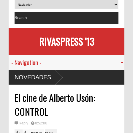
RIVASPRESS '13
NOVEDADES
El cine de Alberto Usón:
CONTROL
Reply
8:52:00
A
A