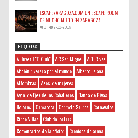
ESCAPEZARAGOZA.COM UN ESCAPE ROOM
DE MUCHO MIEDO EN ZARAGOZA
1
9-12-2019
ETIQUETAS
Anonymous
:
45N
Sorteamos un Lomo Ibérico de Bellota de
A. Juvenil "El Club"
A.C.San Miguel
A.D. Rivas
A. Juvenil "El Club"
3-7-2026
Monsalud-Brumale S.L.
Hayat boyunca kendimizi geliştirmek
A.C.San Miguel
El Premio Un lomo ibérico de bellota
Afición riverana por el mundo
Alberto Lalana
ve yeni bilgiler edinmek için çeşitli kaynaklara
A.D. Rivas
denominación de origen Extremadura ,
ihtiyacımız var. Bu nedenle, zaman zaman
Alfombras
Asoc. de mujeres
aproximadamente de 1kg de peso procedente de un
Abgados de divorcios
okunması gereken kitaplar listelerine göz atmak
cerdo de raza 10...
Abogados
faydalı olabilir. Böylece ...
Ayto. de Ejea de los Caballeros
Banda de Rivas
Abogados de Extranjería
LOS PEQUES DEL CENTRO DE OCIO DE RIVAS
Belenes
Camareta
Carmela Sauras
Carnavales
Anonymous
:
Abogados Tafalla
Tus noticias en Rivaspress Categoría: [Rivas]
Administradores de Fincas
3-7-2026
Cinco Villas
Club de lectura
Etiquetas: ociorivas_marinakis Los peques riveranos han
Hayat boyunca kendimizi geliştirmek
Aeropuerto Barajas
comenzado ya el nuevo curso en el ocio...
Comentarios de la afición
Crónicas de arena
ve yeni bilgiler edinmek adına çeşitli kaynaklara
Afición riverana por el mundo