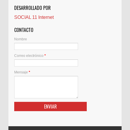
CNAM
DESARROLLADO POR
Cocinas
SOCIAL 11 Internet
Comentarios de la afición
Conil
CONTACTO
Controller Zaragoza
Nombre
Córdoba
Crisis
Correo electrónico
*
Crónicas de arena
Cuidado de personas mayores
Cuidado Mayores Madrid
Mensaje
*
Decoejea
Derecho de extranjeria
Desatascos
Desatascos en Cádiz
Detectives
Directiva
Divorcios