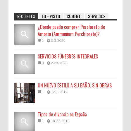
RECIENTES
LO + VISTO
COMENT.
SERVICIOS
¿Donde puedo comprar Perclorato de
Amonio (Ammonium Perchlorate)?
1
3-8-2020
SERVICIOS FÚNEBRES INTEGRALES
0
2-23-2020
UN NUEVO ESTILO A SU BAÑO, SIN OBRAS
1
12-1-2019
Tipos de divorcio en España
1
10-22-2019